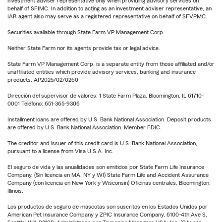
investment adviser representative only when providing advisory services on
behalf of SFIMC. In addition to acting as an investment adviser representative, an
IAR agent also may serve as a registered representative on behalf of SFVPMC.
Securities available through State Farm VP Management Corp.
Neither State Farm nor its agents provide tax or legal advice.
State Farm VP Management Corp. is a separate entity from those affiliated and/or
unaffiliated entities which provide advisory services, banking and insurance
products. AP2025/02/0260
Dirección del supervisor de valores: 1 State Farm Plaza, Bloomington, IL 61710-
0001 Teléfono: 651-365-9306
Installment loans are offered by U.S. Bank National Association. Deposit products
are offered by U.S. Bank National Association. Member FDIC.
The creditor and issuer of this credit card is U.S. Bank National Association,
pursuant to a license from Visa U.S.A. Inc.
El seguro de vida y las anualidades son emitidos por State Farm Life Insurance
Company. (Sin licencia en MA, NY y WI) State Farm Life and Accident Assurance
Company (con licencia en New York y Wisconsin) Oficinas centrales, Bloomington,
Illinois.
Los productos de seguro de mascotas son suscritos en los Estados Unidos por
American Pet Insurance Company y ZPIC Insurance Company, 6100-4th Ave S,