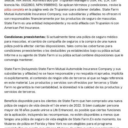
Seattle, WA 98108. Administrado por Trupanion Managers USA, Inc. (CA: con
licencia No. 0G22803, NPN 9588590). Se aplican términos y condiciones, revise la
póliza completa
en la página web de Trupanion para obtener detalles. State Farm
Mutual Automobile Insurance Company, sus subsidiarias y afiliadas no ofrecen ni
son responsables financieramente por los productos de seguro de mascotas.
State Farm es una entidad independiente y no está afiliada con Trupanion ni con
American Pet Insurance.
Condiciones preexistentes:
Si actualmente tiene una póliza de seguro médico
para mascotas, el cambio de compañía de seguros o la compra de una nueva
póliza podría afectar ciertas disposiciones, tales como las coberturas para
condiciones preexistentes o los deducibles ya establecidos bajo su póliza actual.
Informe a su agente de State Farm si su póliza actual contiene disposiciones que le
convenga mantener.
State Farm (incluyendo State Farm Mutual Automobile Insurance Company y sus
subsidiarias y afiliadas) no se hace responsable y no respalda ni aprueba, implícita
ni explícitamente, el contenido de ningún sitio de terceros al que se haga referencia
en este material. Los productos y servicios son ofrecidos por terceros y State
Farm no garantiza la mercantabilidad, la idoneidad ni la calidad de los productos y
servicios de terceros.
Beneficio disponible para los clientes de State Farm que han comprado una nueva
póliza de seguro de vida desde el 1 de enero de 2022. Si bien cualquier persona
mayor de 18 años puede unirse a Life Enhanced, es posible que ciertas funciones
de la aplicación, incluyendo las recompensas, no estén disponibles a menos que
tengas una póliza de seguro de vida elegible de State Farm.En este momento, los
titulares de póliza en Florida y New York no son elegibles para el programa