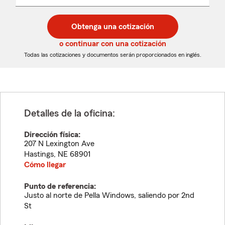
un
un
desplegable
código
código
postal
postal
Obtenga una cotización
de
de
5
5
o continuar con una cotización
dígitos
dígitos
Todas las cotizaciones y documentos serán proporcionados en inglés.
Detalles de la oficina:
Dirección física:
207 N Lexington Ave
Hastings
,
NE
68901
Cómo llegar
Punto de referencia:
Justo al norte de Pella Windows, saliendo por 2nd
St