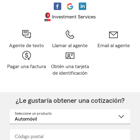
Investment Services
Agente de texto
Llamar al agente
Email al agente
Pagar una factura
Obtén una tarjeta
de identificación
¿Le gustaría obtener una cotización?
Seleccione un producto
Seleccione
un
nombre
de
producto
del
Código postal
Ingresa
Ingresa
_____
menú