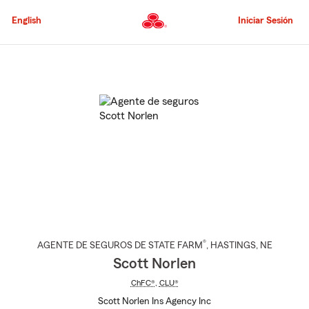
Pasar
al
English
Iniciar Sesión
contenido
principal
Comienzo
del
contenido
principal
®
AGENTE DE SEGUROS DE STATE FARM
,
HASTINGS
, NE
Scott Norlen
ChFC®
,
CLU®
Scott Norlen Ins Agency Inc