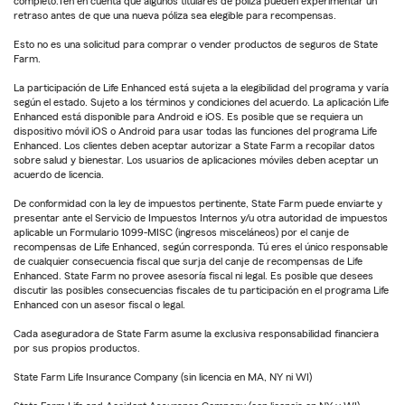
completo.Ten en cuenta que algunos titulares de póliza pueden experimentar un
retraso antes de que una nueva póliza sea elegible para recompensas.
Esto no es una solicitud para comprar o vender productos de seguros de State
Farm.
La participación de Life Enhanced está sujeta a la elegibilidad del programa y varía
según el estado. Sujeto a los términos y condiciones del acuerdo. La aplicación Life
Enhanced está disponible para Android e iOS. Es posible que se requiera un
dispositivo móvil iOS o Android para usar todas las funciones del programa Life
Enhanced. Los clientes deben aceptar autorizar a State Farm a recopilar datos
sobre salud y bienestar. Los usuarios de aplicaciones móviles deben aceptar un
acuerdo de licencia.
De conformidad con la ley de impuestos pertinente, State Farm puede enviarte y
presentar ante el Servicio de Impuestos Internos y/u otra autoridad de impuestos
aplicable un Formulario 1099-MISC (ingresos misceláneos) por el canje de
recompensas de Life Enhanced, según corresponda. Tú eres el único responsable
de cualquier consecuencia fiscal que surja del canje de recompensas de Life
Enhanced. State Farm no provee asesoría fiscal ni legal. Es posible que desees
discutir las posibles consecuencias fiscales de tu participación en el programa Life
Enhanced con un asesor fiscal o legal.
Cada aseguradora de State Farm asume la exclusiva responsabilidad financiera
por sus propios productos.
State Farm Life Insurance Company (sin licencia en MA, NY ni WI)