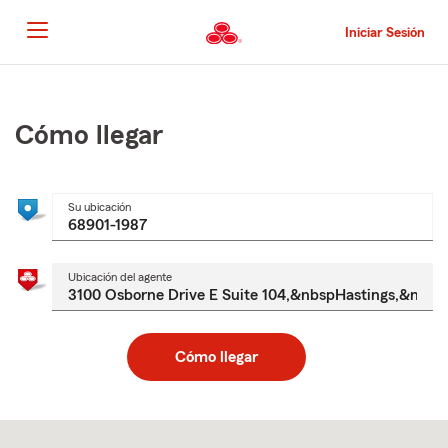
Pasar
al
Iniciar Sesión
contenido
principal
Comienzo
del
contenido
Cómo llegar
principal
Su ubicación
Ubicación del agente
Cómo llegar
Skip
to
after