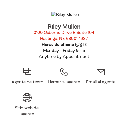
Skip
to
before
map.
Riley Mullen
3100 Osborne Drive E Suite 104
Hastings, NE 68901-1987
opens in new window
Horas de oficina
(
CST
):
Monday - Friday 9 - 5
Anytime by Appointment
Agente de texto
Llamar al agente
Email al agente
Sitio web del
agente