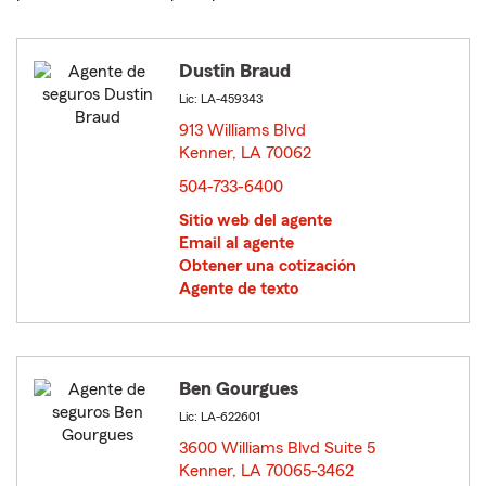
Dustin Braud
Lic: LA-459343
913 Williams Blvd
Kenner, LA 70062
opens in new window
504-733-6400
Sitio web del agente
Email al agente
Obtener una cotización
Agente de texto
Ben Gourgues
Lic: LA-622601
3600 Williams Blvd Suite 5
Kenner, LA 70065-3462
opens in new window