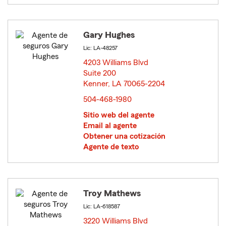
Gary Hughes
Lic: LA-48257
4203 Williams Blvd
Suite 200
Kenner, LA 70065-2204
opens in new window
504-468-1980
Sitio web del agente
Email al agente
Obtener una cotización
Agente de texto
Troy Mathews
Lic: LA-618587
3220 Williams Blvd