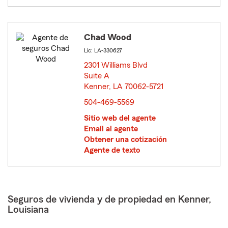
Chad Wood
Lic: LA-330627
2301 Williams Blvd
Suite A
Kenner, LA 70062-5721
opens in new window
504-469-5569
Sitio web del agente
Email al agente
Obtener una cotización
Agente de texto
Seguros de vivienda y de propiedad en Kenner,
Louisiana