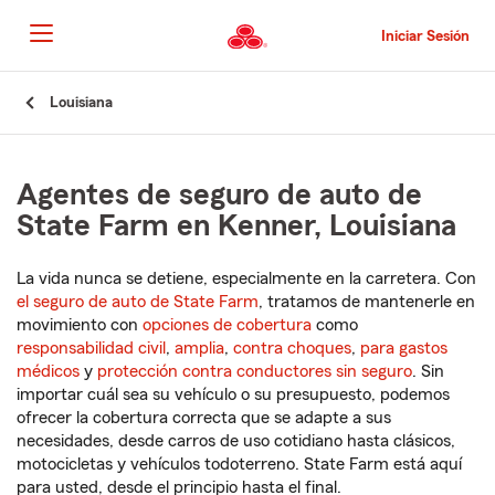
Pasar
al
Iniciar Sesión
contenido
principal
Comienzo
Louisiana
del
contenido
principal
Agentes de seguro de auto de
State Farm en Kenner, Louisiana
La vida nunca se detiene, especialmente en la carretera. Con
el seguro de auto de State Farm
, tratamos de mantenerle en
movimiento con
opciones de cobertura
como
responsabilidad civil
,
amplia
,
contra choques
,
para gastos
médicos
y
protección contra conductores sin seguro
. Sin
importar cuál sea su vehículo o su presupuesto, podemos
ofrecer la cobertura correcta que se adapte a sus
necesidades, desde carros de uso cotidiano hasta clásicos,
motocicletas y vehículos todoterreno. State Farm está aquí
para usted, desde el principio hasta el final.