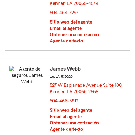
Kenner, LA 70065-4579
opens in new window
504-464-7297
Sitio web del agente
Email al agente
Obtener una cotización
Agente de texto
James Webb
Lic: LA-539220
527 W Esplanade Avenue Suite 100
Kenner, LA 70065-2568
opens in new window
504-466-5812
Sitio web del agente
Email al agente
Obtener una cotización
Agente de texto