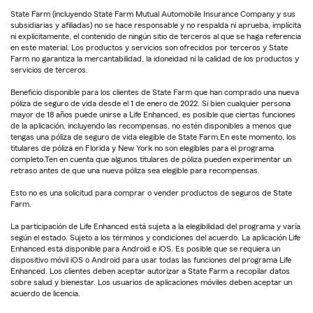
State Farm (incluyendo State Farm Mutual Automobile Insurance Company y sus
subsidiarias y afiliadas) no se hace responsable y no respalda ni aprueba, implícita
ni explícitamente, el contenido de ningún sitio de terceros al que se haga referencia
en este material. Los productos y servicios son ofrecidos por terceros y State
Farm no garantiza la mercantabilidad, la idoneidad ni la calidad de los productos y
servicios de terceros.
Beneficio disponible para los clientes de State Farm que han comprado una nueva
póliza de seguro de vida desde el 1 de enero de 2022. Si bien cualquier persona
mayor de 18 años puede unirse a Life Enhanced, es posible que ciertas funciones
de la aplicación, incluyendo las recompensas, no estén disponibles a menos que
tengas una póliza de seguro de vida elegible de State Farm.En este momento, los
titulares de póliza en Florida y New York no son elegibles para el programa
completo.Ten en cuenta que algunos titulares de póliza pueden experimentar un
retraso antes de que una nueva póliza sea elegible para recompensas.
Esto no es una solicitud para comprar o vender productos de seguros de State
Farm.
La participación de Life Enhanced está sujeta a la elegibilidad del programa y varía
según el estado. Sujeto a los términos y condiciones del acuerdo. La aplicación Life
Enhanced está disponible para Android e iOS. Es posible que se requiera un
dispositivo móvil iOS o Android para usar todas las funciones del programa Life
Enhanced. Los clientes deben aceptar autorizar a State Farm a recopilar datos
sobre salud y bienestar. Los usuarios de aplicaciones móviles deben aceptar un
acuerdo de licencia.