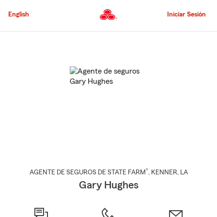
Pasar
al
English
Iniciar Sesión
contenido
principal
Comienzo
del
contenido
principal
®
AGENTE DE SEGUROS DE STATE FARM
,
KENNER
, LA
Gary Hughes