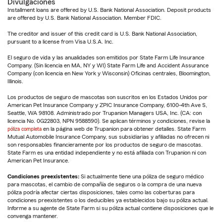
Divulgaciones
Installment loans are offered by U.S. Bank National Association. Deposit products
are offered by U.S. Bank National Association. Member FDIC.
The creditor and issuer of this credit card is U.S. Bank National Association,
pursuant to a license from Visa U.S.A. Inc.
El seguro de vida y las anualidades son emitidos por State Farm Life Insurance
Company. (Sin licencia en MA, NY y WI) State Farm Life and Accident Assurance
Company (con licencia en New York y Wisconsin) Oficinas centrales, Bloomington,
Illinois.
Los productos de seguro de mascotas son suscritos en los Estados Unidos por
American Pet Insurance Company y ZPIC Insurance Company, 6100-4th Ave S,
Seattle, WA 98108. Administrado por Trupanion Managers USA, Inc. (CA: con
licencia No. 0G22803, NPN 9588590). Se aplican términos y condiciones, revise la
póliza completa
en la página web de Trupanion para obtener detalles. State Farm
Mutual Automobile Insurance Company, sus subsidiarias y afiliadas no ofrecen ni
son responsables financieramente por los productos de seguro de mascotas.
State Farm es una entidad independiente y no está afiliada con Trupanion ni con
American Pet Insurance.
Condiciones preexistentes:
Si actualmente tiene una póliza de seguro médico
para mascotas, el cambio de compañía de seguros o la compra de una nueva
póliza podría afectar ciertas disposiciones, tales como las coberturas para
condiciones preexistentes o los deducibles ya establecidos bajo su póliza actual.
Informe a su agente de State Farm si su póliza actual contiene disposiciones que le
convenga mantener.