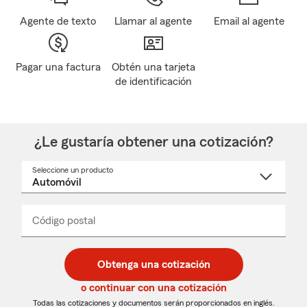
Agente de texto
Llamar al agente
Email al agente
Pagar una factura
Obtén una tarjeta
de identificación
¿Le gustaría obtener una cotización?
Seleccione un producto
Seleccione
un
nombre
de
producto
del
Código postal
Ingresa
Ingresa
_____
menú
un
un
desplegable
código
código
postal
postal
Obtenga una cotización
de
de
5
5
o continuar con una cotización
dígitos
dígitos
Todas las cotizaciones y documentos serán proporcionados en inglés.