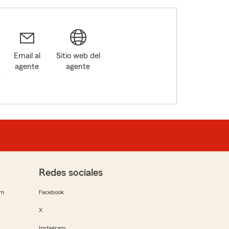
Email al
Sitio web del
agente
agente
6
Redes sociales
rm
Facebook
X
Instagram