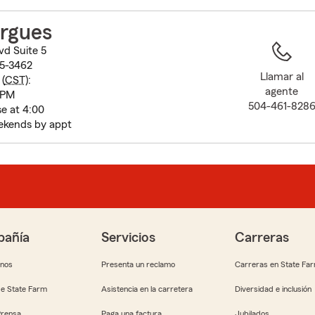
to
before
rgues
map.
vd Suite 5
5-3462
Llamar al
(
CST
):
agente
 PM
504-461-828
se at 4:00
ekends by appt
añía
Servicios
Carreras
anos
Presenta un reclamo
Carreras en State Fa
e State Farm
Asistencia en la carretera
Diversidad e inclusión
Prensa
Paga una factura
Jubilados