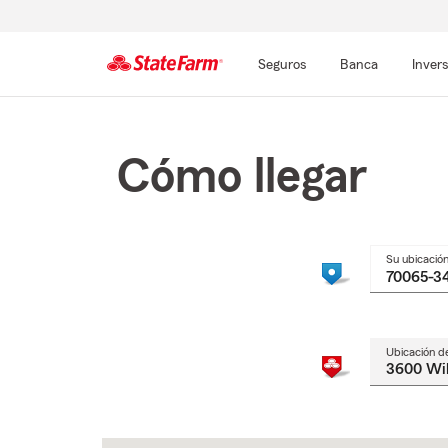
Seguros
Banca
Inver
Comienzo
del
contenido
Cómo llegar
principal
Su ubicació
Ubicación d