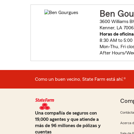
Ben Gou
3600 Williams Bl
Kenner, LA 7006
Horas de oficina
8:30 AM to 5:00
Mon-Thu, Fri clo
After Hours/We
Como un buen vecino, State Farm está ahí.®
Comp
Una compañía de seguros con
Contáct
19,000 agentes y que atiende a
Acerca d
más de 96 millones de pólizas y
cuentas
Sala de 