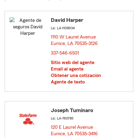
David Harper
Lic: LA-1108934
1110 W Laurel Avenue
Eunice, LA 70535-3126
opens in new window
337-546-6501
Sitio web del agente
Email al agente
Obtener una cotización
Agente de texto
Joseph Tuminaro
Lic: LA-760785
120 E Laurel Avenue
Eunice, LA 70535-3416
opens in new window