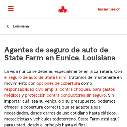
Pasar
al
Iniciar Sesión
contenido
principal
Comienzo
Louisiana
del
contenido
principal
Agentes de seguro de auto de
State Farm en Eunice, Louisiana
La vida nunca se detiene, especialmente en la carretera. Con
el seguro de auto de State Farm
, tratamos de mantenerle en
movimiento con
opciones de cobertura
como
responsabilidad civil
,
amplia
,
contra choques
,
para gastos
médicos
y
protección contra conductores sin seguro
. Sin
importar cuál sea su vehículo o su presupuesto, podemos
ofrecer la cobertura correcta que se adapte a sus
necesidades, desde carros de uso cotidiano hasta clásicos,
motocicletas y vehículos todoterreno. State Farm está aquí
para usted, desde el principio hasta el final.