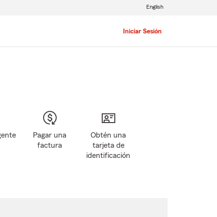
English
Iniciar Sesión
gente
Pagar una
Obtén una
factura
tarjeta de
identificación