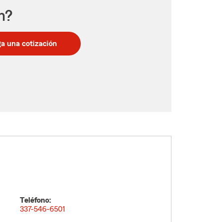
n?
a una cotización
Teléfono:
337-546-6501