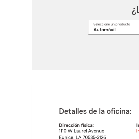
¿
Seleccione un producto
Selec
un
nomb
de
produ
del
menú
despl
Detalles de la oficina:
Dirección física:
I
1110 W Laurel Avenue
I
Eunice
,
LA
70535-3126