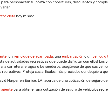
 para personalizar su póliza con coberturas, descuentos y compl
variar.
tocicleta
hoy mismo.
ante
, un
remolque de acampada
, una
embarcación
o un
vehículo 
ista de actividades recreativas que puede disfrutar con ellos! Los 
a la carretera, el agua o los senderos, asegúrese de que sus vehí
 recreativos. Proteja sus artículos más preciados dondequiera qu
id Harper en Eunice, LA, acerca de una cotización de seguro de 
n agente
para obtener una cotización de seguro de vehículos recre