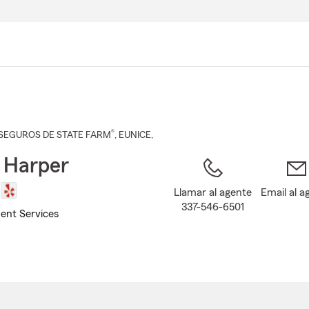
Pasar
al
contenido
principal
®
SEGUROS DE STATE FARM
,
EUNICE
,
 Harper
Llamar al agente
Email al a
337-546-6501
ent Services