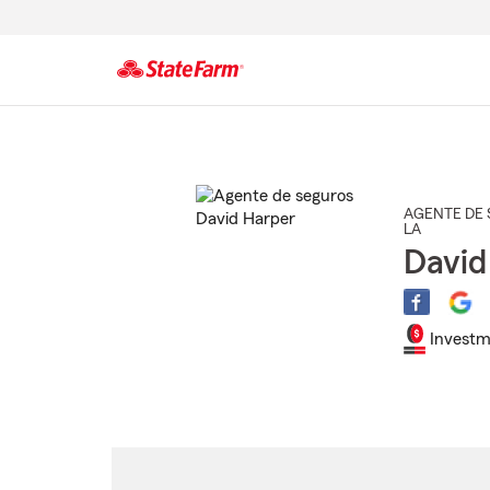
Comienzo
del
contenido
principal
AGENTE DE 
LA
David
Investm