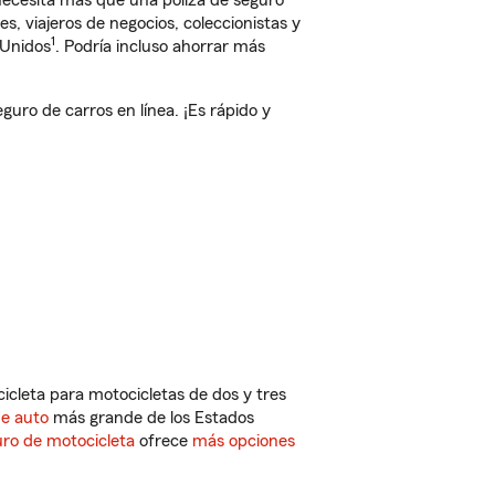
 necesita más que una póliza de seguro
, viajeros de negocios, coleccionistas y
1
 Unidos
. Podría incluso ahorrar más
ro de carros en línea. ¡Es rápido y
cleta para motocicletas de dos y tres
de auto
más grande de los Estados
ro de motocicleta
ofrece
más opciones