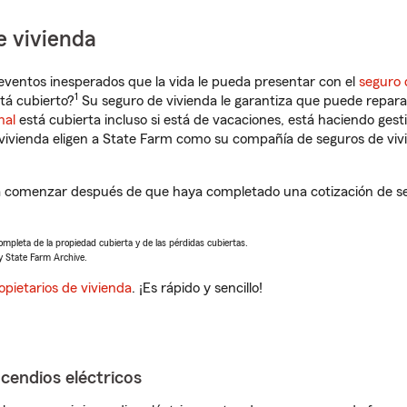
e vivienda
eventos inesperados que la vida le pueda presentar con el
seguro 
1
tá cubierto?
Su seguro de vivienda le garantiza que puede reparar
nal
está cubierta incluso si está de vacaciones, está haciendo gest
vivienda eligen a State Farm como su compañía de seguros de viv
a comenzar después de que haya completado una cotización de seg
completa de la propiedad cubierta y de las pérdidas cubiertas.
y State Farm Archive.
opietarios de vivienda
. ¡Es rápido y sencillo!
ncendios eléctricos