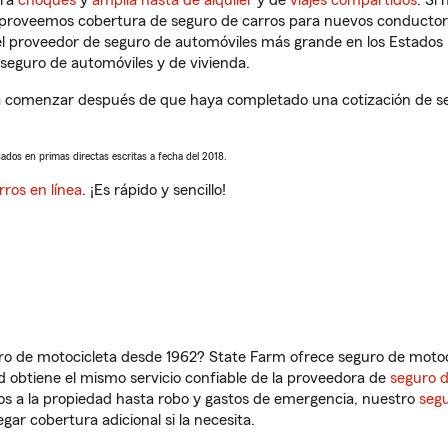
tra
choques
y
amplia hasta de alquiler
y de
viajes compartidos
. Si
s proveemos cobertura de seguro de carros para nuevos conductores
l proveedor de seguro de automóviles más grande en los Estados
seguro de automóviles y de vivienda.
a comenzar después de que haya completado una cotización de segu
sados en primas directas escritas a fecha del 2018.
rros en línea
. ¡Es rápido y sencillo!
ro de motocicleta desde 1962? State Farm ofrece seguro de motoci
 obtiene el mismo servicio confiable de la proveedora de
seguro 
os a la propiedad hasta robo y gastos de emergencia, nuestro
segu
gar cobertura adicional si la necesita.