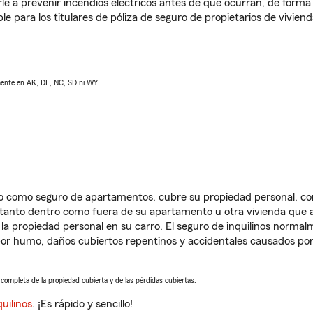
e a prevenir incendios eléctricos antes de que ocurran, de forma 
le para los titulares de póliza de seguro de propietarios de vivie
lmente en AK, DE, NC, SD ni WY
ido como seguro de apartamentos, cubre su propiedad personal, c
, tanto dentro como fuera de su apartamento u otra vivienda que a
 la propiedad personal en su carro. El seguro de inquilinos norma
or humo, daños cubiertos repentinos y accidentales causados por
a completa de la propiedad cubierta y de las pérdidas cubiertas.
uilinos
. ¡Es rápido y sencillo!