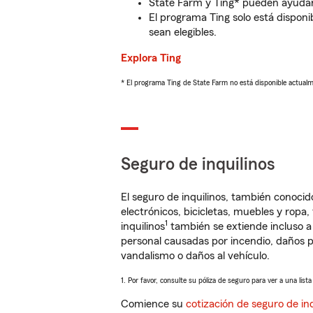
State Farm y Ting* pueden ayudarl
El programa Ting solo está disponib
sean elegibles.
Explora Ting
* El programa Ting de State Farm no está disponible actua
Seguro de inquilinos
El seguro de inquilinos, también conoc
electrónicos, bicicletas, muebles y ropa
1
inquilinos
también se extiende incluso a
personal causadas por incendio, daños p
vandalismo o daños al vehículo.
1. Por favor, consulte su póliza de seguro para ver a una list
Comience su
cotización de seguro de inq