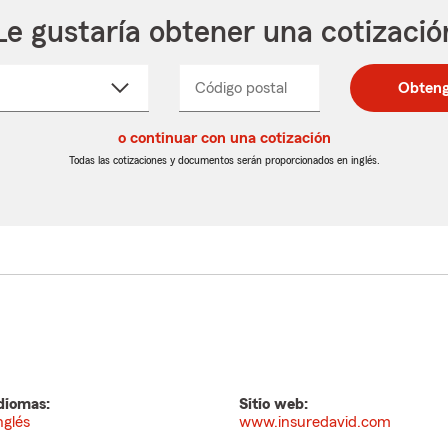
Le gustaría obtener una cotizació
cione
Código postal
Ingresa
Ingresa
Obteng
_____
un
un
re
código
código
cto
o continuar con una cotización
postal
postal
de
de
Todas las cotizaciones y documentos serán proporcionados en inglés.
egable
5
5
dígitos
dígitos
diomas:
Sitio web:
nglés
www.insuredavid.com