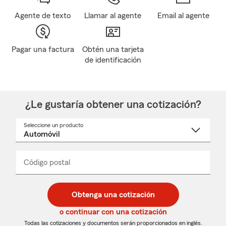
Agente de texto
Llamar al agente
Email al agente
Pagar una factura
Obtén una tarjeta
de identificación
¿Le gustaría obtener una cotización?
Seleccione un producto
Seleccione
un
nombre
de
producto
del
Código postal
Ingresa
Ingresa
_____
menú
un
un
desplegable
código
código
postal
postal
Obtenga una cotización
de
de
5
5
o continuar con una cotización
dígitos
dígitos
Todas las cotizaciones y documentos serán proporcionados en inglés.