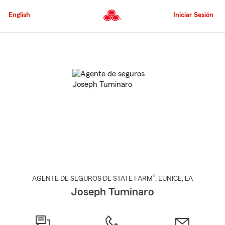
Pasar
al
English
Iniciar Sesión
contenido
principal
Comienzo
del
contenido
principal
®
AGENTE DE SEGUROS DE STATE FARM
,
EUNICE
, LA
Joseph Tuminaro