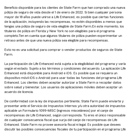
Beneficio disponible para los clientes de State Farm que han comprado una nueva
póliza de seguro de vida desde el 1 de enero de 2022. Si bien cualquier persona
mayor de 18 años puede unirse a Life Enhanced, es posible que ciertas funciones
de la aplicación, incluyendo las recompensas, no estén disponibles a menos que
tengas una póliza de seguro de vida elegible de State Farm.En este momento, los
titulares de póliza en Florida y New York no son elegibles para el programa
completo.Ten en cuenta que algunos titulares de póliza pueden experimentar un
retraso antes de que una nueva póliza sea elegible para recompensas.
Esto no es una solicitud para comprar o vender productos de seguros de State
Farm.
La participación de Life Enhanced está sujeta a la elegibilidad del programa y varía
según el estado. Sujeto a los términos y condiciones del acuerdo. La aplicación Life
Enhanced está disponible para Android e iOS. Es posible que se requiera un
dispositivo móvil iOS o Android para usar todas las funciones del programa Life
Enhanced. Los clientes deben aceptar autorizar a State Farm a recopilar datos
sobre salud y bienestar. Los usuarios de aplicaciones móviles deben aceptar un
acuerdo de licencia.
De conformidad con la ley de impuestos pertinente, State Farm puede enviarte y
presentar ante el Servicio de Impuestos Internos y/u otra autoridad de impuestos
aplicable un Formulario 1099-MISC (ingresos misceláneos) por el canje de
recompensas de Life Enhanced, según corresponda. Tú eres el único responsable
de cualquier consecuencia fiscal que surja del canje de recompensas de Life
Enhanced. State Farm no provee asesoría fiscal ni legal. Es posible que desees
discutir las posibles consecuencias fiscales de tu participación en el programa Life