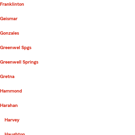
Franklinton
Geismar
Gonzales
Greenwel Spgs
Greenwell Springs
Gretna
Hammond
Harahan
Second List with 40 Cities
Harvey
Haughton