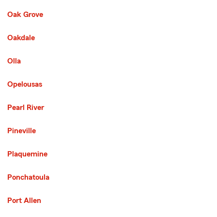
Oak Grove
Third List with 38 Cities
Oakdale
Olla
Opelousas
Pearl River
Pineville
Plaquemine
Ponchatoula
Port Allen