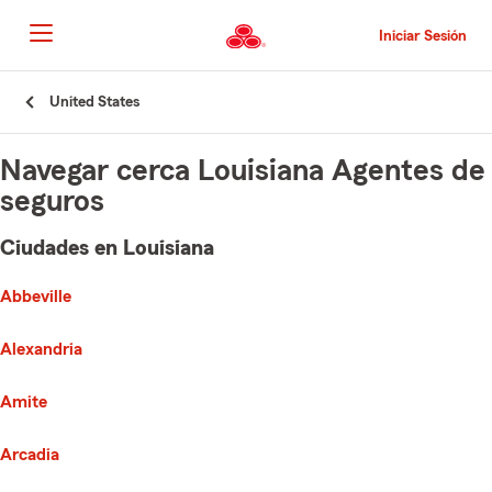
Pasar
al
Iniciar Sesión
contenido
principal
Comienzo
United States
del
contenido
principal
Navegar cerca Louisiana Agentes de
seguros
Ciudades en Louisiana
e list of cities is broken up into 3 separate lists alphabetically
First List with 40 Cities
Abbeville
Alexandria
Amite
Arcadia