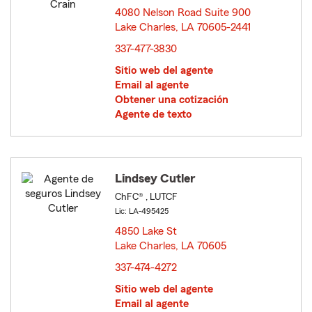
4080 Nelson Road Suite 900
Lake Charles, LA 70605-2441
opens in new window
337-477-3830
Sitio web del agente
Email al agente
Obtener una cotización
Agente de texto
Lindsey Cutler
ChFC® , LUTCF
Lic: LA-495425
4850 Lake St
Lake Charles, LA 70605
opens in new window
337-474-4272
Sitio web del agente
Email al agente