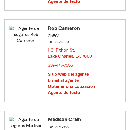
Agente de texto
Rob Cameron
ChFC®
Lic: LA-257658
1131 Pithon St.
Lake Charles, LA 70601
opens in new window
337-477-7555
Sitio web del agente
Email al agente
Obtener una cotización
Agente de texto
Madison Crain
Lic: LA-727600