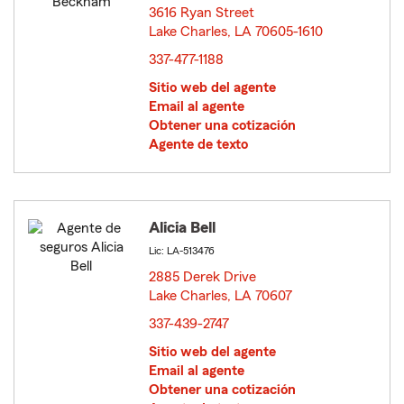
3616 Ryan Street
Lake Charles, LA 70605-1610
opens in new window
337-477-1188
Sitio web del agente
Email al agente
Obtener una cotización
Agente de texto
Alicia Bell
Lic: LA-513476
2885 Derek Drive
Lake Charles, LA 70607
opens in new window
337-439-2747
Sitio web del agente
Email al agente
Obtener una cotización