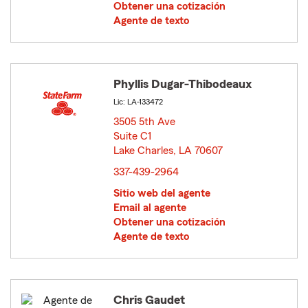
Obtener una cotización
Agente de texto
Phyllis Dugar-Thibodeaux
Lic: LA-133472
3505 5th Ave
Suite C1
Lake Charles, LA 70607
opens in new window
337-439-2964
Sitio web del agente
Email al agente
Obtener una cotización
Agente de texto
Chris Gaudet