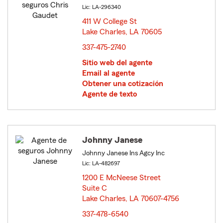
Lic: LA-296340
411 W College St
Lake Charles, LA 70605
opens in new window
337-475-2740
Sitio web del agente
Email al agente
Obtener una cotización
Agente de texto
Johnny Janese
Johnny Janese Ins Agcy Inc
Lic: LA-482697
1200 E McNeese Street
Suite C
Lake Charles, LA 70607-4756
opens in new window
337-478-6540