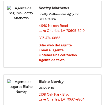
Scotty Mathews
Scotty Mathews Ins Agcy Inc
Lic: LA-263297
4640 Nelson Road
Lake Charles, LA 70605-5210
opens in new window
337-474-0865
Sitio web del agente
Email al agente
Obtener una cotización
Agente de texto
Blaine Newby
Lic: LA-543137
2108 Oak Park Blvd
Lake Charles, LA 70601-7864
opens in new window