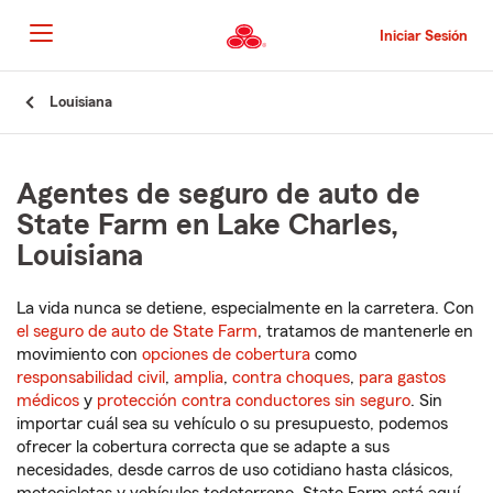
Pasar
al
Iniciar Sesión
contenido
principal
Comienzo
Louisiana
del
contenido
principal
Agentes de seguro de auto de
State Farm en Lake Charles,
Louisiana
La vida nunca se detiene, especialmente en la carretera. Con
el seguro de auto de State Farm
, tratamos de mantenerle en
movimiento con
opciones de cobertura
como
responsabilidad civil
,
amplia
,
contra choques
,
para gastos
médicos
y
protección contra conductores sin seguro
. Sin
importar cuál sea su vehículo o su presupuesto, podemos
ofrecer la cobertura correcta que se adapte a sus
necesidades, desde carros de uso cotidiano hasta clásicos,