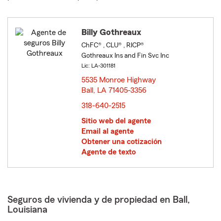
Billy Gothreaux
ChFC® , CLU® , RICP®
Gothreaux Ins and Fin Svc Inc
Lic: LA-301181
5535 Monroe Highway
Ball, LA 71405-3356
opens in new window
318-640-2515
Sitio web del agente
Email al agente
Obtener una cotización
Agente de texto
Seguros de vivienda y de propiedad en Ball,
Louisiana