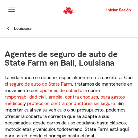
Pasar
al
Iniciar Sesión
contenido
principal
Comienzo
Louisiana
del
contenido
principal
Agentes de seguro de auto de
State Farm en Ball, Louisiana
La vida nunca se detiene, especialmente en la carretera. Con
el seguro de auto de State Farm
, tratamos de mantenerle en
movimiento con
opciones de cobertura
como
responsabilidad civil
,
amplia
,
contra choques
,
para gastos
médicos
y
protección contra conductores sin seguro
. Sin
importar cuál sea su vehículo o su presupuesto, podemos
ofrecer la cobertura correcta que se adapte a sus
necesidades, desde carros de uso cotidiano hasta clásicos,
motocicletas y vehículos todoterreno. State Farm está aquí
para usted, desde el principio hasta el final.