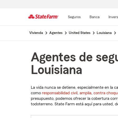
Seguros
Banca
Inver
Comienzo
Vivienda
Agentes
United States
Louisiana
del
contenido
principal
Agentes de segu
Louisiana
La vida nunca se detiene, especialmente en la c
como
responsabilidad civil
,
amplia
,
contra choqu
presupuesto, podemos ofrecer la cobertura corre
todoterreno. State Farm está aquí para usted, des