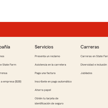
añía
Servicios
Carreras
anos
Presenta un reclamo
Carreras en State Fa
e State Farm
Asistencia en la carretera
Diversidad e inclusión
Prensa
Paga una factura
Jubilados
 a empresa (B2B)
Inscríbete en pago automático
Ahorra papel
Obtén tu tarjeta de
identificación de seguro