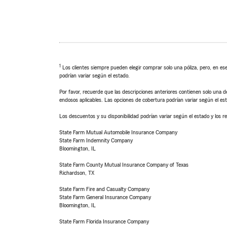
1
Los clientes siempre pueden elegir comprar solo una póliza, pero, en ese
podrían variar según el estado.
Por favor, recuerde que las descripciones anteriores contienen solo una de
endosos aplicables. Las opciones de cobertura podrían variar según el es
Los descuentos y su disponibilidad podrían variar según el estado y los re
State Farm Mutual Automobile Insurance Company
State Farm Indemnity Company
Bloomington, IL
State Farm County Mutual Insurance Company of Texas
Richardson, TX
State Farm Fire and Casualty Company
State Farm General Insurance Company
Bloomington, IL
State Farm Florida Insurance Company