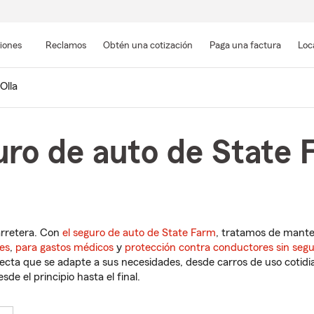
Pasar
al
siones
Reclamos
Obtén una cotización
Paga una factura
Loc
contenido
principal
Olla
ro de auto de State F
arretera. Con
el seguro de auto de State Farm
, tratamos de mant
es
,
para gastos médicos
y
protección contra conductores sin seg
cta que se adapte a sus necesidades, desde carros de uso cotidian
de el principio hasta el final.