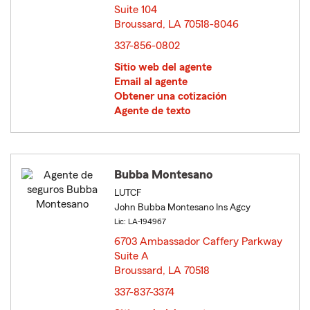
Suite 104
Broussard, LA 70518-8046
opens in new window
337-856-0802
Sitio web del agente
Email al agente
Obtener una cotización
Agente de texto
Bubba Montesano
LUTCF
John Bubba Montesano Ins Agcy
Lic: LA-194967
6703 Ambassador Caffery Parkway
Suite A
Broussard, LA 70518
opens in new window
337-837-3374