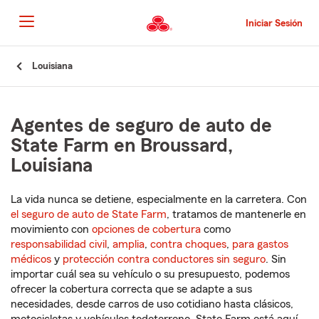
Pasar
al
Iniciar Sesión
contenido
principal
Comienzo
Louisiana
del
contenido
principal
Agentes de seguro de auto de
State Farm en Broussard,
Louisiana
La vida nunca se detiene, especialmente en la carretera. Con
el seguro de auto de State Farm
, tratamos de mantenerle en
movimiento con
opciones de cobertura
como
responsabilidad civil
,
amplia
,
contra choques
,
para gastos
médicos
y
protección contra conductores sin seguro
. Sin
importar cuál sea su vehículo o su presupuesto, podemos
ofrecer la cobertura correcta que se adapte a sus
necesidades, desde carros de uso cotidiano hasta clásicos,