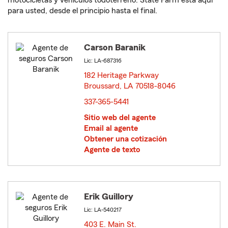
motocicletas y vehículos todoterreno. State Farm está aquí
para usted, desde el principio hasta el final.
Carson Baranik
Lic: LA-687316
182 Heritage Parkway
Broussard, LA 70518-8046
opens in new window
337-365-5441
Sitio web del agente
Email al agente
Obtener una cotización
Agente de texto
Erik Guillory
Lic: LA-540217
403 E. Main St.