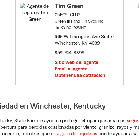
Tim Green
ChFC® , CLU®
Green Ins and Fin Svcs Inc
Lic: KY-DOI-923647
1515 W Lexington Ave Suite C
Winchester, KY 40391
859-744-8899
Sitio web del agente
Email al agente
Obtener una cotización
piedad en Winchester, Kentucky
entucky, State Farm le ayuda a proteger el lugar que ama con
segur
obertura para pérdidas ocasionadas por viento, granizo, rayos y m
 incendio, mientras que
el seguro de inquilinos
puede ayudar a sal