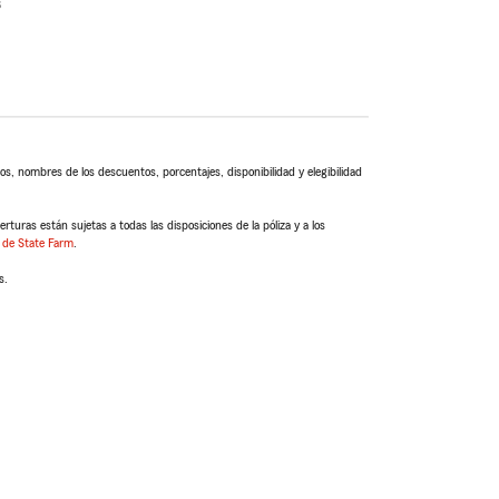
s
s, nombres de los descuentos, porcentajes, disponibilidad y elegibilidad
turas están sujetas a todas las disposiciones de la póliza y a los
 de State Farm
.
s.