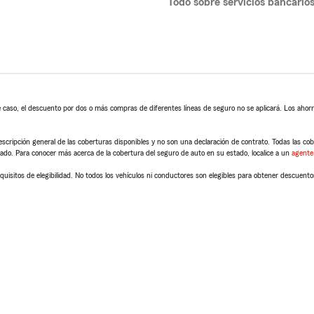
Todo sobre servicios bancario
 caso, el descuento por dos o más compras de diferentes líneas de seguro no se aplicará. Los ahorro
scripción general de las coberturas disponibles y no son una declaración de contrato. Todas las cober
tado. Para conocer más acerca de la cobertura del seguro de auto en su estado, localice a un
agente
quisitos de elegibilidad. No todos los vehículos ni conductores son elegibles para obtener descuento