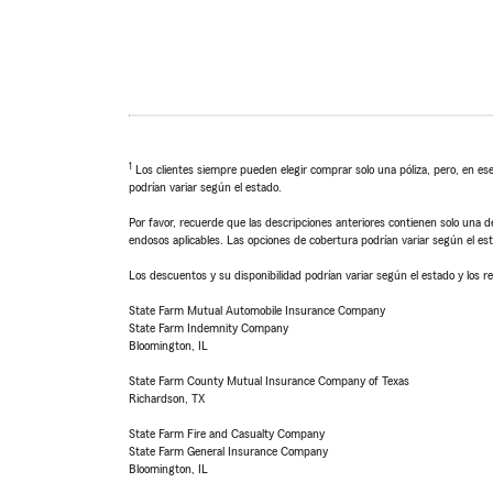
1
Los clientes siempre pueden elegir comprar solo una póliza, pero, en ese
podrían variar según el estado.
Por favor, recuerde que las descripciones anteriores contienen solo una de
endosos aplicables. Las opciones de cobertura podrían variar según el es
Los descuentos y su disponibilidad podrían variar según el estado y los re
State Farm Mutual Automobile Insurance Company
State Farm Indemnity Company
Bloomington, IL
State Farm County Mutual Insurance Company of Texas
Richardson, TX
State Farm Fire and Casualty Company
State Farm General Insurance Company
Bloomington, IL