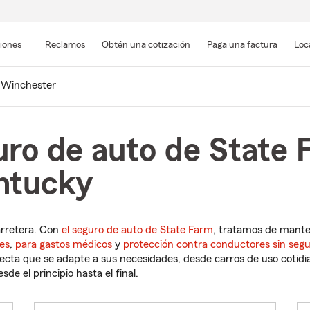
Pasar
al
siones
Reclamos
Obtén una cotización
Paga una factura
Loc
contenido
principal
Winchester
uro de auto de State 
ntucky
arretera. Con
el seguro de auto de State Farm
, tratamos de mant
es
,
para gastos médicos
y
protección contra conductores sin seg
cta que se adapte a sus necesidades, desde carros de uso cotidian
de el principio hasta el final.