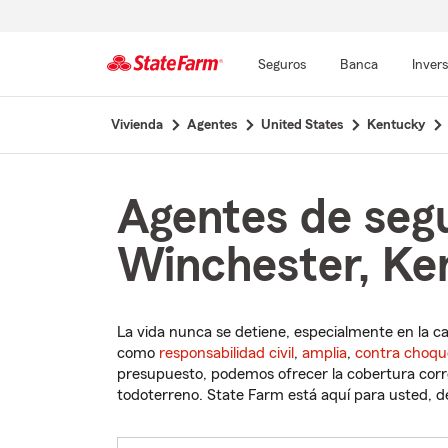
Seguros
Banca
Inver
Comienzo
Vivienda
Agentes
United States
Kentucky
del
contenido
principal
Agentes de seg
Winchester, Ke
La vida nunca se detiene, especialmente en la c
como
responsabilidad civil
,
amplia
,
contra choqu
presupuesto, podemos ofrecer la cobertura corre
todoterreno. State Farm está aquí para usted, des