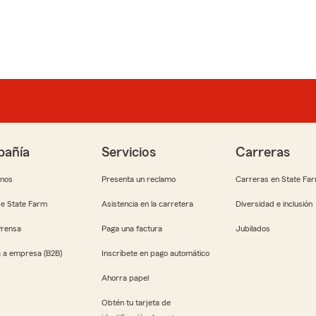
añía
Servicios
Carreras
anos
Presenta un reclamo
Carreras en State Fa
e State Farm
Asistencia en la carretera
Diversidad e inclusión
Prensa
Paga una factura
Jubilados
 a empresa (B2B)
Inscríbete en pago automático
Ahorra papel
Obtén tu tarjeta de