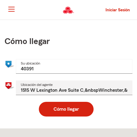
Pasar
al
Iniciar Sesión
contenido
principal
Comienzo
del
contenido
Cómo llegar
principal
Su ubicación
Ubicación del agente
Cómo llegar
Skip
to
after