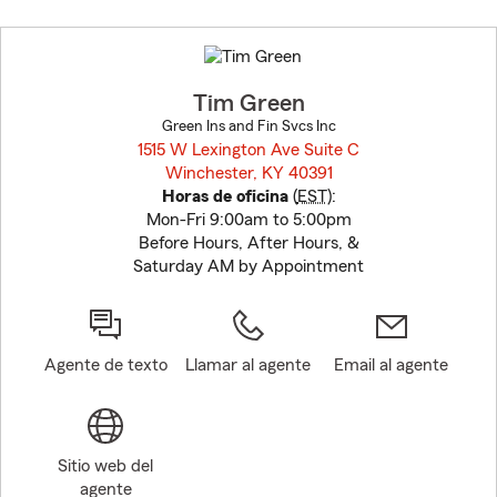
Skip
to
before
map.
Tim Green
Green Ins and Fin Svcs Inc
1515 W Lexington Ave Suite C
Winchester, KY 40391
opens in new window
Horas de oficina
(
EST
):
Mon-Fri 9:00am to 5:00pm
Before Hours, After Hours, &
Saturday AM by Appointment
Agente de texto
Llamar al agente
Email al agente
Sitio web del
agente