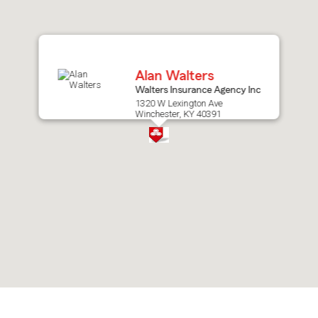
after
map.
Alan Walters
Walters Insurance Agency Inc
1320 W Lexington Ave
Winchester, KY 40391
Skip