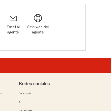
Email al
Sitio web del
agente
agente
Redes sociales
rm
Facebook
X
Instagram