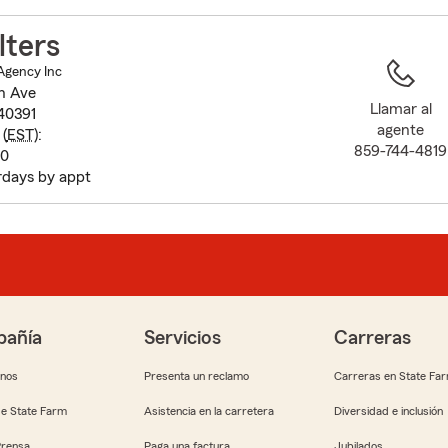
to
before
lters
map.
Agency Inc
n Ave
Llamar al
40391
agente
(
EST
):
859-744-4819
00
rdays by appt
añía
Servicios
Carreras
anos
Presenta un reclamo
Carreras en State Fa
e State Farm
Asistencia en la carretera
Diversidad e inclusión
Prensa
Paga una factura
Jubilados