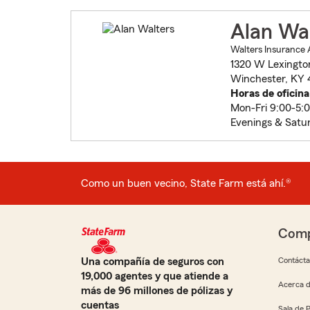
Alan Wa
Walters Insurance 
1320 W Lexingto
Winchester, KY 
Horas de oficina
Mon-Fri 9:00-5:
Evenings & Satu
Como un buen vecino, State Farm está ahí.®
Comp
Una compañía de seguros con
Contáct
19,000 agentes y que atiende a
Acerca d
más de 96 millones de pólizas y
cuentas
Sala de 