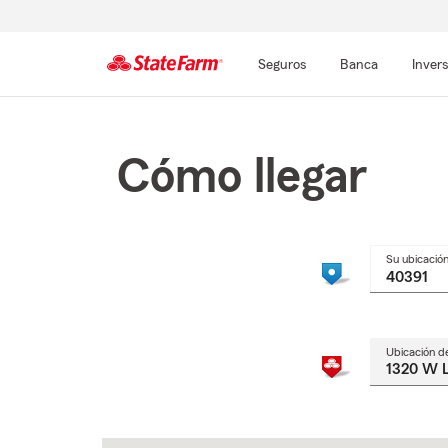
Seguros
Banca
Inver
Comienzo
del
contenido
Cómo llegar
principal
Su ubicació
Ubicación d