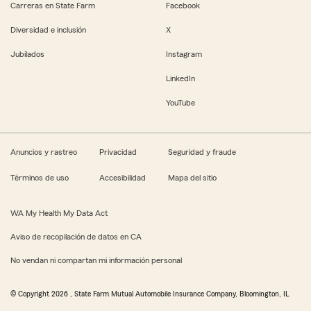
Carreras en State Farm
Facebook
Diversidad e inclusión
X
Jubilados
Instagram
LinkedIn
YouTube
Anuncios y rastreo
Privacidad
Seguridad y fraude
Términos de uso
Accesibilidad
Mapa del sitio
WA My Health My Data Act
Aviso de recopilación de datos en CA
No vendan ni compartan mi información personal
© Copyright
2026
, State Farm Mutual Automobile Insurance Company, Bloomington, IL