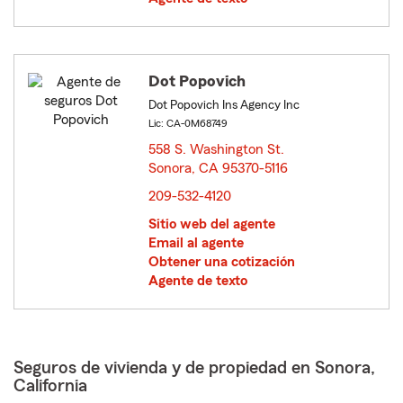
Dot Popovich
Dot Popovich Ins Agency Inc
Lic: CA-0M68749
558 S. Washington St.
Sonora, CA 95370-5116
opens in new window
209-532-4120
Sitio web del agente
Email al agente
Obtener una cotización
Agente de texto
Seguros de vivienda y de propiedad en Sonora,
California