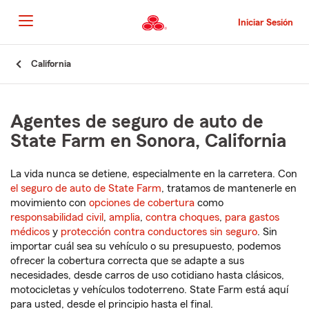
Pasar
al
Iniciar Sesión
contenido
principal
Comienzo
California
del
contenido
principal
Agentes de seguro de auto de
State Farm en Sonora, California
La vida nunca se detiene, especialmente en la carretera. Con
el seguro de auto de State Farm
, tratamos de mantenerle en
movimiento con
opciones de cobertura
como
responsabilidad civil
,
amplia
,
contra choques
,
para gastos
médicos
y
protección contra conductores sin seguro
. Sin
importar cuál sea su vehículo o su presupuesto, podemos
ofrecer la cobertura correcta que se adapte a sus
necesidades, desde carros de uso cotidiano hasta clásicos,
motocicletas y vehículos todoterreno. State Farm está aquí
para usted, desde el principio hasta el final.