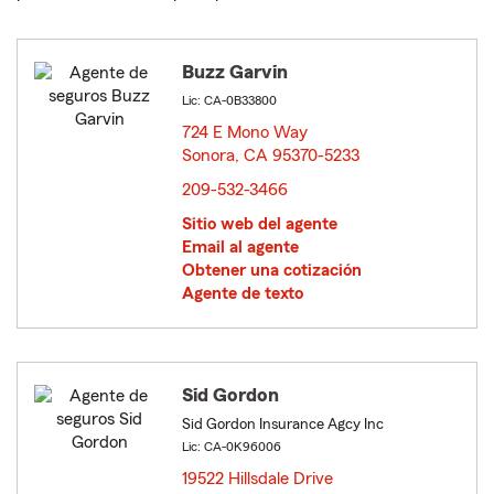
Buzz Garvin
Lic: CA-0B33800
724 E Mono Way
Sonora, CA 95370-5233
opens in new window
209-532-3466
Sitio web del agente
Email al agente
Obtener una cotización
Agente de texto
Sid Gordon
Sid Gordon Insurance Agcy Inc
Lic: CA-0K96006
19522 Hillsdale Drive