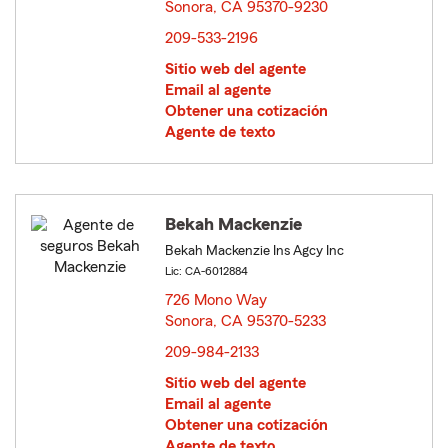
Sonora, CA 95370-9230
opens in new window
209-533-2196
Sitio web del agente
Email al agente
Obtener una cotización
Agente de texto
Bekah Mackenzie
Bekah Mackenzie Ins Agcy Inc
Lic: CA-6012884
726 Mono Way
Sonora, CA 95370-5233
opens in new window
209-984-2133
Sitio web del agente
Email al agente
Obtener una cotización
Agente de texto