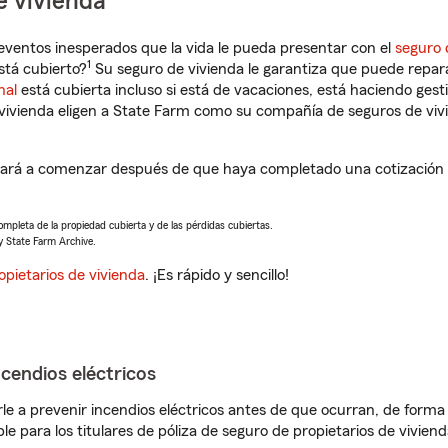
e vivienda
eventos inesperados que la vida le pueda presentar con el
seguro 
1
stá cubierto?
Su seguro de vivienda le garantiza que puede repara
nal
está cubierta incluso si está de vacaciones, está haciendo gest
vivienda eligen a State Farm como su compañía de seguros de viv
rá a comenzar después de que haya completado una cotización d
completa de la propiedad cubierta y de las pérdidas cubiertas.
y State Farm Archive.
opietarios de vivienda
. ¡Es rápido y sencillo!
ncendios eléctricos
e a prevenir incendios eléctricos antes de que ocurran, de forma 
le para los titulares de póliza de seguro de propietarios de vivie