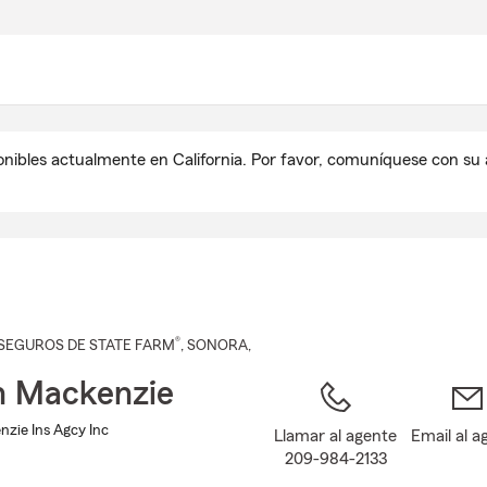
Pasar
al
contenido
principal
onibles actualmente en California. Por favor, comuníquese con s
®
SEGUROS DE STATE FARM
,
SONORA
,
h Mackenzie
zie Ins Agcy Inc
Llamar al agente
Email al a
209-984-2133