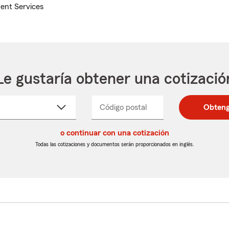
ent Services
Le gustaría obtener una cotizació
cione
Código postal
Ingresa
Ingresa
Obteng
_____
un
un
re
código
código
cto
o continuar con una cotización
postal
postal
de
de
Todas las cotizaciones y documentos serán proporcionados en inglés.
egable
5
5
dígitos
dígitos