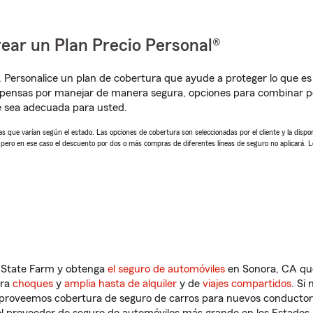
ear un Plan Precio Personal®
. Personalice un plan de cobertura que ayude a proteger lo que es 
mpensas por manejar de manera segura, opciones para combinar p
e sea adecuada para usted.
 que varían según el estado. Las opciones de cobertura son seleccionadas por el cliente y la disponib
, pero en ese caso el descuento por dos o más compras de diferentes líneas de seguro no aplicará. 
n State Farm y obtenga
el seguro de automóviles
en Sonora, CA que
tra
choques
y
amplia hasta de alquiler
y de
viajes compartidos
. Si
s proveemos cobertura de seguro de carros para nuevos conductores