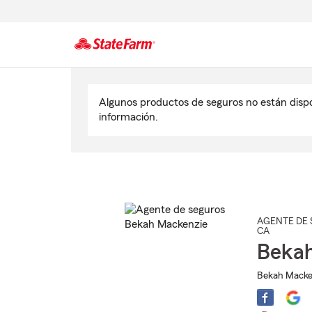
Comienzo
del
Algunos productos de seguros no están disp
contenido
información.
principal
AGENTE DE 
CA
Beka
Bekah Macken