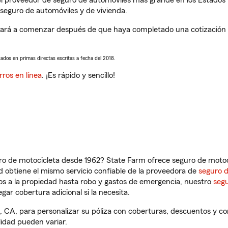
l proveedor de seguro de automóviles más grande en los Estados
seguro de automóviles y de vivienda.
rá a comenzar después de que haya completado una cotización de
sados en primas directas escritas a fecha del 2018.
rros en línea
. ¡Es rápido y sencillo!
ro de motocicleta desde 1962? State Farm ofrece seguro de motoci
 obtiene el mismo servicio confiable de la proveedora de
seguro 
os a la propiedad hasta robo y gastos de emergencia, nuestro
segu
gar cobertura adicional si la necesita.
 CA, para personalizar su póliza con coberturas, descuentos y c
ilidad pueden variar.