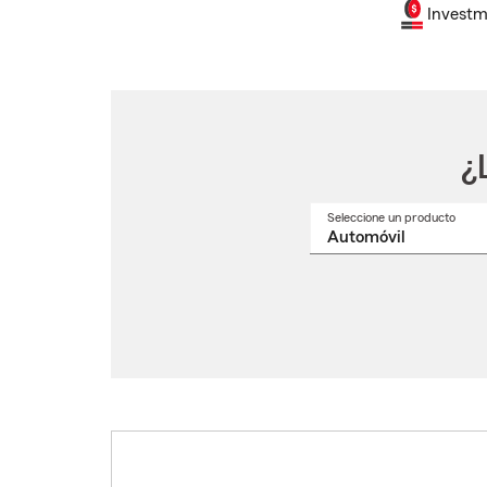
Investm
¿
Seleccione un producto
Selec
un
nomb
de
produ
del
menú
despl