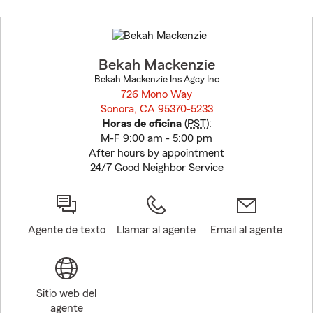
Skip
to
before
map.
Bekah Mackenzie
Bekah Mackenzie Ins Agcy Inc
726 Mono Way
Sonora, CA 95370-5233
opens in new window
Horas de oficina
(
PST
):
M-F 9:00 am - 5:00 pm
After hours by appointment
24/7 Good Neighbor Service
Agente de texto
Llamar al agente
Email al agente
Sitio web del
agente