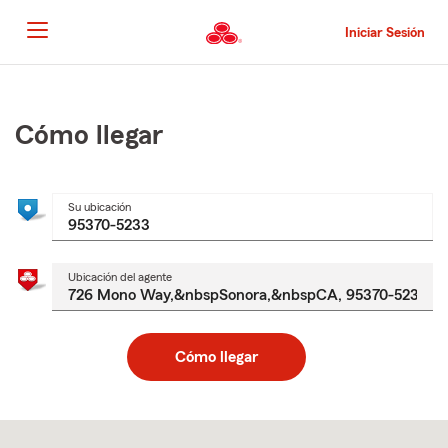
Pasar
al
Iniciar Sesión
contenido
principal
Comienzo
del
contenido
Cómo llegar
principal
Su ubicación
Ubicación del agente
Cómo llegar
Skip
to
after