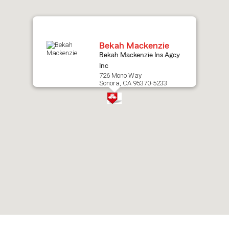
map.
Bekah Mackenzie
Bekah Mackenzie Ins Agcy
Inc
726 Mono Way
Sonora, CA 95370-5233