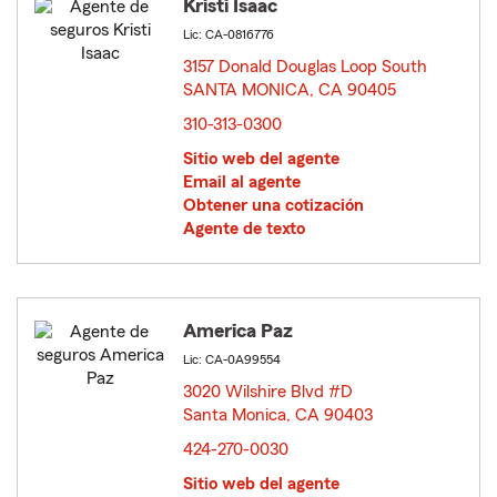
Kristi Isaac
Lic: CA-0816776
3157 Donald Douglas Loop South
SANTA MONICA, CA 90405
opens in new window
310-313-0300
Sitio web del agente
Email al agente
Obtener una cotización
Agente de texto
America Paz
Lic: CA-0A99554
3020 Wilshire Blvd #D
Santa Monica, CA 90403
opens in new window
424-270-0030
Sitio web del agente