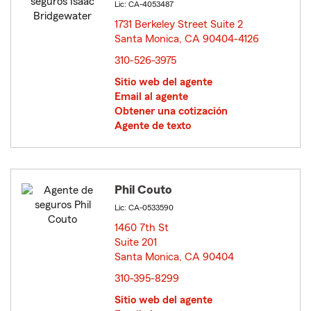
Lic: CA-4053487
1731 Berkeley Street Suite 2
Santa Monica, CA 90404-4126
opens in new window
310-526-3975
Sitio web del agente
Email al agente
Obtener una cotización
Agente de texto
Phil Couto
Lic: CA-0533590
1460 7th St
Suite 201
Santa Monica, CA 90404
opens in new window
310-395-8299
Sitio web del agente