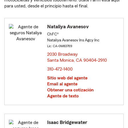
motocicletas y vehículos todoterreno. State Farm está aquí
para usted, desde el principio hasta el final.
Nataliya Avanesov
ChFC®
Nataliya Avanesov Ins Agcy Inc
Lic: CA-0M83769
2030 Broadway
Santa Monica, CA 90404-2910
opens in new window
310-472-1400
Sitio web del agente
Email al agente
Obtener una cotización
Agente de texto
Isaac Bridgewater