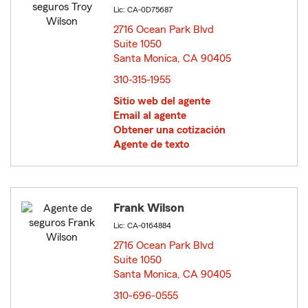
Lic: CA-0D75687
2716 Ocean Park Blvd
Suite 1050
Santa Monica, CA 90405
opens in new window
310-315-1955
Sitio web del agente
Email al agente
Obtener una cotización
Agente de texto
Frank Wilson
Lic: CA-0164884
2716 Ocean Park Blvd
Suite 1050
Santa Monica, CA 90405
opens in new window
310-696-0555