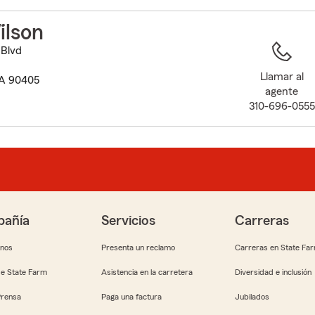
to
before
ilson
map.
 Blvd
Llamar al
CA 90405
agente
310-696-0555
añía
Servicios
Carreras
anos
Presenta un reclamo
Carreras en State Fa
e State Farm
Asistencia en la carretera
Diversidad e inclusión
Prensa
Paga una factura
Jubilados