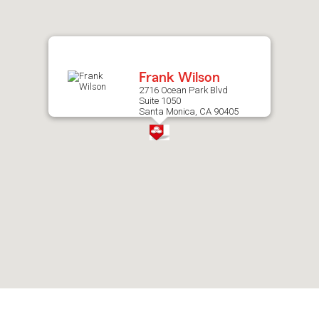
after
map.
Frank Wilson
2716 Ocean Park Blvd
Suite 1050
Santa Monica, CA 90405
Skip