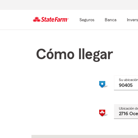
Seguros
Banca
Inver
Comienzo
del
contenido
Cómo llegar
principal
Su ubicació
Ubicación d