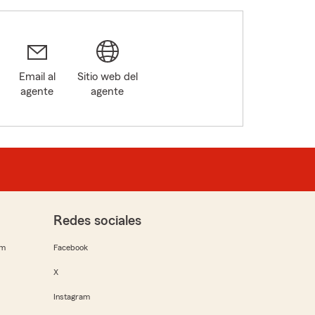
Email al
Sitio web del
agente
agente
Redes sociales
rm
Facebook
X
Instagram