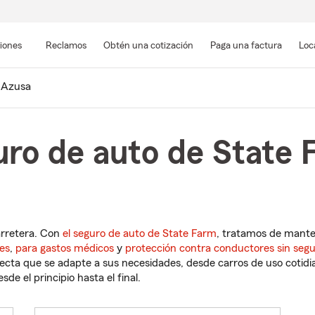
Pasar
al
siones
Reclamos
Obtén una cotización
Paga una factura
Loc
contenido
principal
Azusa
uro de auto de State 
arretera. Con
el seguro de auto de State Farm
, tratamos de mant
es
,
para gastos médicos
y
protección contra conductores sin seg
cta que se adapte a sus necesidades, desde carros de uso cotidian
de el principio hasta el final.