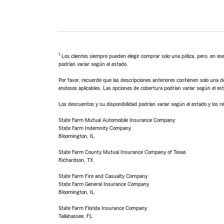
1
Los clientes siempre pueden elegir comprar solo una póliza, pero, en ese
podrían variar según el estado.
Por favor, recuerde que las descripciones anteriores contienen solo una de
endosos aplicables. Las opciones de cobertura podrían variar según el es
Los descuentos y su disponibilidad podrían variar según el estado y los re
State Farm Mutual Automobile Insurance Company
State Farm Indemnity Company
Bloomington, IL
State Farm County Mutual Insurance Company of Texas
Richardson, TX
State Farm Fire and Casualty Company
State Farm General Insurance Company
Bloomington, IL
State Farm Florida Insurance Company
Tallahassee, FL