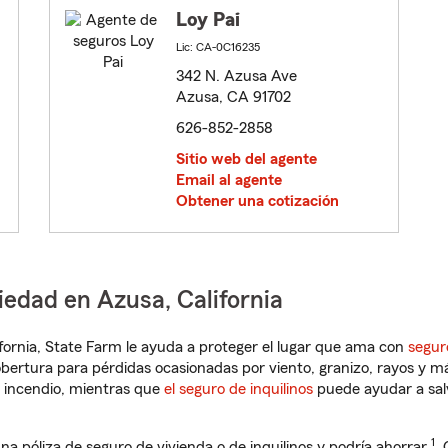
Loy Pai
Lic: CA-0C16235
342 N. Azusa Ave
Azusa, CA 91702
626-852-2858
Sitio web del agente
Email al agente
Obtener una cotización
iedad en Azusa, California
lifornia, State Farm le ayuda a proteger el lugar que ama con
segur
obertura para pérdidas ocasionadas por viento, granizo, rayos y m
 incendio, mientras que
el seguro de inquilinos
puede ayudar a sal
1
na póliza de seguro de vivienda o de inquilinos y podría ahorrar
.