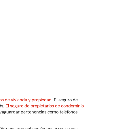
os de vivienda y propiedad
. El seguro de
ás.
El seguro de propietarios de condominio
vaguardar pertenencias como teléfonos
 Obtenga una cotización hoy y revise sus