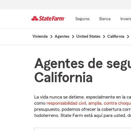
Seguros
Banca
Inver
Comienzo
Vivienda
Agentes
United States
California
del
contenido
principal
Agentes de seg
California
La vida nunca se detiene, especialmente en la c
como
responsabilidad civil
,
amplia
,
contra choqu
presupuesto, podemos ofrecer la cobertura corre
todoterreno. State Farm está aquí para usted, des