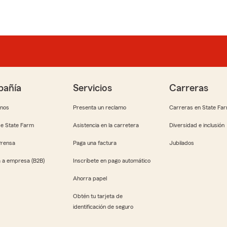
añía
Servicios
Carreras
anos
Presenta un reclamo
Carreras en State Fa
e State Farm
Asistencia en la carretera
Diversidad e inclusión
Prensa
Paga una factura
Jubilados
 a empresa (B2B)
Inscríbete en pago automático
Ahorra papel
Obtén tu tarjeta de
identificación de seguro