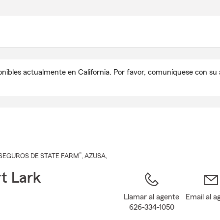
Pasar
al
contenido
principal
onibles actualmente en California. Por favor, comuníquese con s
®
SEGUROS DE STATE FARM
,
AZUSA
,
t Lark
Llamar al agente
Email al a
626-334-1050