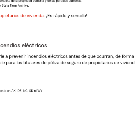
completa de la propiedad cubierta y de las pérdidas cubiertas.
y State Farm Archive.
opietarios de vivienda
. ¡Es rápido y sencillo!
ncendios eléctricos
e a prevenir incendios eléctricos antes de que ocurran, de forma 
le para los titulares de póliza de seguro de propietarios de vivie
lmente en AK, DE, NC, SD ni WY