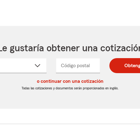
Le gustaría obtener una cotizació
cione
Código postal
Ingresa
Ingresa
Obteng
_____
un
un
re
código
código
cto
o continuar con una cotización
postal
postal
de
de
Todas las cotizaciones y documentos serán proporcionados en inglés.
egable
5
5
dígitos
dígitos