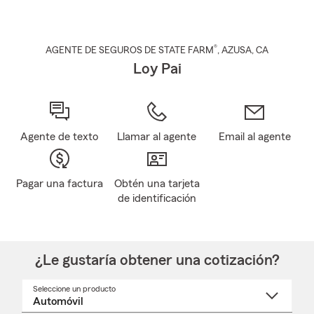
®
AGENTE DE SEGUROS DE STATE FARM
,
AZUSA
, CA
Loy Pai
Agente de texto
Llamar al agente
Email al agente
Pagar una factura
Obtén una tarjeta
de identificación
¿Le gustaría obtener una cotización?
Seleccione un producto
Seleccione
un
nombre