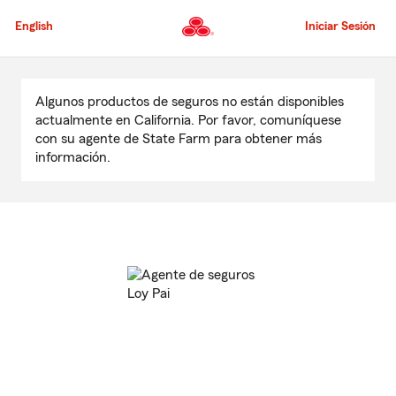
Pasar
al
English
Iniciar Sesión
contenido
principal
Comienzo
del
Algunos productos de seguros no están disponibles
contenido
actualmente en California. Por favor, comuníquese
principal
con su agente de State Farm para obtener más
información.