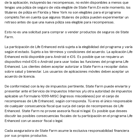
de la aplicación, incluyendo las recompensas, no estén disponibles a menos que
tengas una póliza de seguro de vida elegible de State Farm.En este momento, los
titulares de póliza en Florida y New York no son elegibles para el programa
completo.Ten en cuenta que algunos titulares de póliza pueden experimentar un
retraso antes de que una nueva póliza sea elegible para recompensas.
Esto no es una solicitud para comprar o vender productos de seguros de State
Farm.
La participación de Life Enhanced está sujeta a la elegibilidad del programa y varía
según el estado. Sujeto a los términos y condiciones del acuerdo. La aplicación Life
Enhanced está disponible para Android e iOS. Es posible que se requiera un
dispositivo móvil iOS o Android para usar todas las funciones del programa Life
Enhanced. Los clientes deben aceptar autorizar a State Farm a recopilar datos
sobre salud y bienestar. Los usuarios de aplicaciones móviles deben aceptar un
acuerdo de licencia.
De conformidad con la ley de impuestos pertinente, State Farm puede enviarte y
presentar ante el Servicio de Impuestos Internos y/u otra autoridad de impuestos
aplicable un Formulario 1099-MISC (ingresos misceláneos) por el canje de
recompensas de Life Enhanced, según corresponda. Tú eres el único responsable
de cualquier consecuencia fiscal que surja del canje de recompensas de Life
Enhanced. State Farm no provee asesoría fiscal ni legal. Es posible que desees
discutir las posibles consecuencias fiscales de tu participación en el programa Life
Enhanced con un asesor fiscal o legal.
Cada aseguradora de State Farm asume la exclusiva responsabilidad financiera
por sus propios productos.