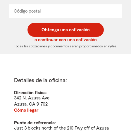
de
producto
del
Código postal
Ingresa
Ingresa
_____
menú
un
un
desplegable
código
código
postal
postal
Obtenga una cotización
de
de
5
5
o continuar con una cotización
dígitos
dígitos
Todas las cotizaciones y documentos serán proporcionados en inglés.
Detalles de la oficina:
Dirección física:
342 N. Azusa Ave
Azusa
,
CA
91702
Cómo llegar
Punto de referencia:
Just 3 blocks north of the 210 Fwy off of Azusa