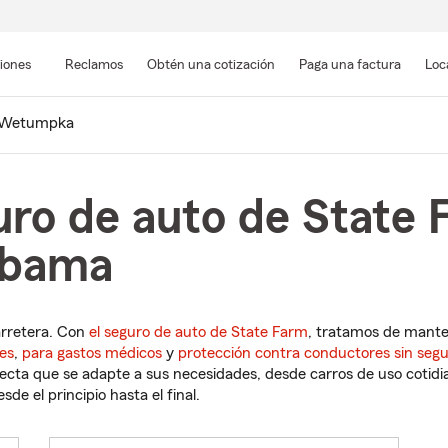
Pasar
al
siones
Reclamos
Obtén una cotización
Paga una factura
Loc
contenido
principal
Wetumpka
uro de auto de State 
abama
arretera. Con
el seguro de auto de State Farm
, tratamos de mant
es
,
para gastos médicos
y
protección contra conductores sin seg
cta que se adapte a sus necesidades, desde carros de uso cotidian
de el principio hasta el final.