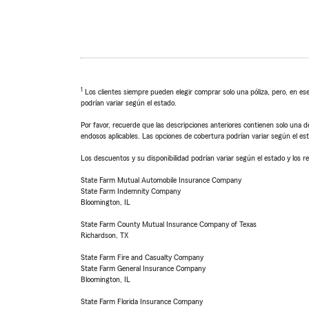
1
Los clientes siempre pueden elegir comprar solo una póliza, pero, en ese
podrían variar según el estado.
Por favor, recuerde que las descripciones anteriores contienen solo una de
endosos aplicables. Las opciones de cobertura podrían variar según el es
Los descuentos y su disponibilidad podrían variar según el estado y los re
State Farm Mutual Automobile Insurance Company
State Farm Indemnity Company
Bloomington, IL
State Farm County Mutual Insurance Company of Texas
Richardson, TX
State Farm Fire and Casualty Company
State Farm General Insurance Company
Bloomington, IL
State Farm Florida Insurance Company