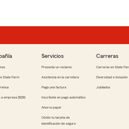
añía
Servicios
Carreras
anos
Presenta un reclamo
Carreras en State Fa
e State Farm
Asistencia en la carretera
Diversidad e inclusión
Prensa
Paga una factura
Jubilados
 a empresa (B2B)
Inscríbete en pago automático
Ahorra papel
Obtén tu tarjeta de
identificación de seguro