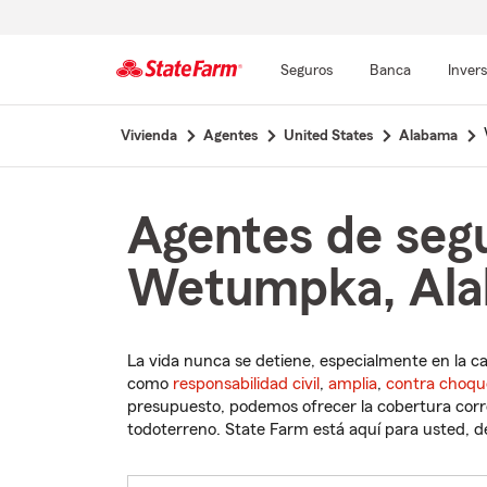
Seguros
Banca
Inver
Comienzo
Vivienda
Agentes
United States
Alabama
del
contenido
principal
Agentes de seg
Wetumpka, Al
La vida nunca se detiene, especialmente en la c
como
responsabilidad civil
,
amplia
,
contra choqu
presupuesto, podemos ofrecer la cobertura corre
todoterreno. State Farm está aquí para usted, des