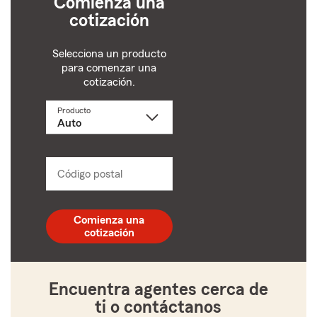
Comienza una
cotización
Selecciona un producto
para comenzar una
cotización.
Producto
Selecciona
un
producto
name
from
dropdown
Código postal
Ingresa
un
código
postal
Comienza una
de
cotización
5
dígitos
Encuentra agentes cerca de
ti o contáctanos