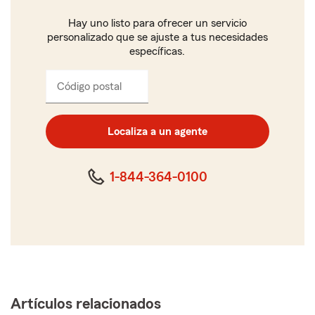
Hay uno listo para ofrecer un servicio
personalizado que se ajuste a tus necesidades
específicas.
Código postal
Ingresa
el
código
postal
Localiza a un agente
de
cinco
dígitos
1-844-364-0100
Artículos relacionados