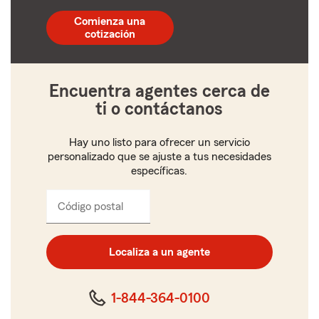
código
postal
Comienza una
de
cotización
5
dígitos
Encuentra agentes cerca de
ti o contáctanos
Hay uno listo para ofrecer un servicio
personalizado que se ajuste a tus necesidades
específicas.
Código postal
Ingresa
el
código
postal
Localiza a un agente
de
cinco
dígitos
1-844-364-0100