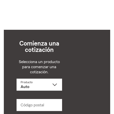
Comienza una
cotización
Selecciona un producto
para comenzar una
cotización.
Producto
Selecciona
un
producto
name
from
dropdown
Código postal
Ingresa
un