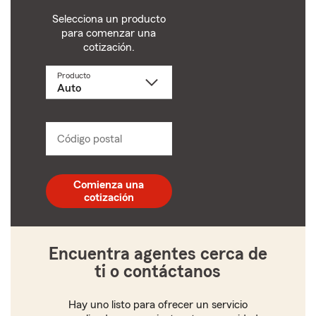
Selecciona un producto
para comenzar una
cotización.
Producto
Selecciona
un
producto
name
from
dropdown
Código postal
Ingresa
un
código
postal
Comienza una
de
cotización
5
dígitos
Encuentra agentes cerca de
ti o contáctanos
Hay uno listo para ofrecer un servicio