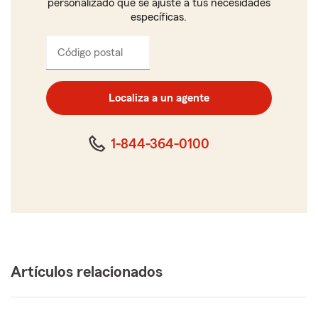
personalizado que se ajuste a tus necesidades
específicas.
Código postal
Ingresa
el
código
postal
Localiza a un agente
de
cinco
dígitos
1-844-364-0100
Artículos relacionados