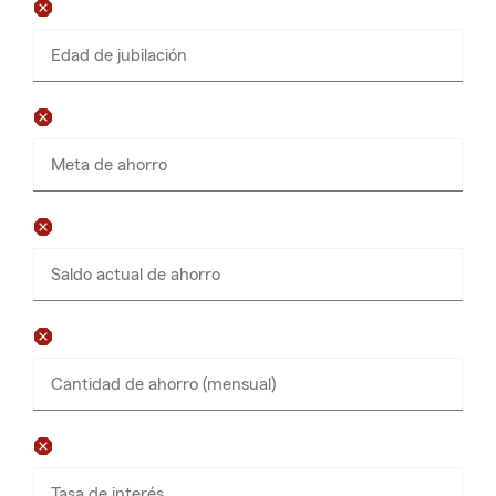
Edad de jubilación
Meta de ahorro
Solo
ingresa
números
Saldo actual de ahorro
Solo
ingresa
números
Cantidad de ahorro (mensual)
Solo
ingresa
números
Tasa de interés