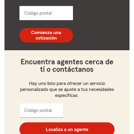
from
dropdown
Código postal
Ingresa
un
código
postal
Comienza una
de
cotización
5
dígitos
Encuentra agentes cerca de
ti o contáctanos
Hay uno listo para ofrecer un servicio
personalizado que se ajuste a tus necesidades
específicas.
Código postal
Ingresa
el
código
postal
Localiza a un agente
de