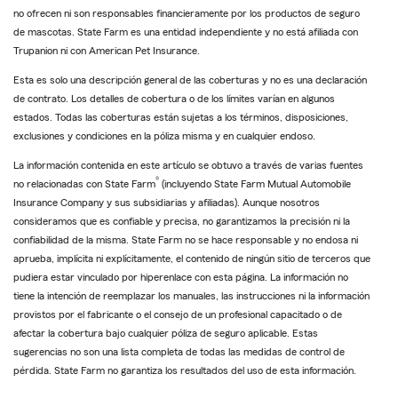
no ofrecen ni son responsables financieramente por los productos de seguro
de mascotas. State Farm es una entidad independiente y no está afiliada con
Trupanion ni con American Pet Insurance.
Esta es solo una descripción general de las coberturas y no es una declaración
de contrato. Los detalles de cobertura o de los límites varían en algunos
estados. Todas las coberturas están sujetas a los términos, disposiciones,
exclusiones y condiciones en la póliza misma y en cualquier endoso.
La información contenida en este artículo se obtuvo a través de varias fuentes
®
no relacionadas con State Farm
(incluyendo State Farm Mutual Automobile
Insurance Company y sus subsidiarias y afiliadas). Aunque nosotros
consideramos que es confiable y precisa, no garantizamos la precisión ni la
confiabilidad de la misma. State Farm no se hace responsable y no endosa ni
aprueba, implícita ni explícitamente, el contenido de ningún sitio de terceros que
pudiera estar vinculado por hiperenlace con esta página. La información no
tiene la intención de reemplazar los manuales, las instrucciones ni la información
provistos por el fabricante o el consejo de un profesional capacitado o de
afectar la cobertura bajo cualquier póliza de seguro aplicable. Estas
sugerencias no son una lista completa de todas las medidas de control de
pérdida. State Farm no garantiza los resultados del uso de esta información.