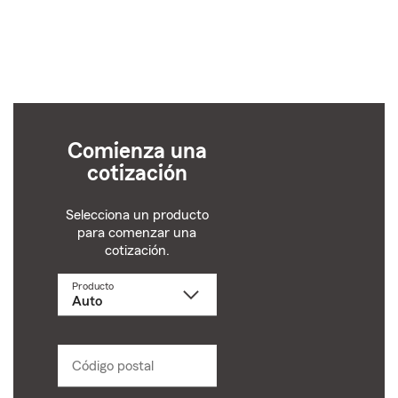
Comienza una
cotización
Selecciona un producto
para comenzar una
cotización.
Producto
Selecciona
un
producto
name
from
dropdown
Código postal
Ingresa
un
código