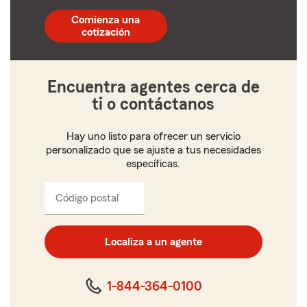
postal
Comienza una
de
cotización
5
dígitos
Encuentra agentes cerca de
ti o contáctanos
Hay uno listo para ofrecer un servicio
personalizado que se ajuste a tus necesidades
específicas.
Código postal
Ingresa
el
código
postal
Localiza a un agente
de
cinco
dígitos
1-844-364-0100