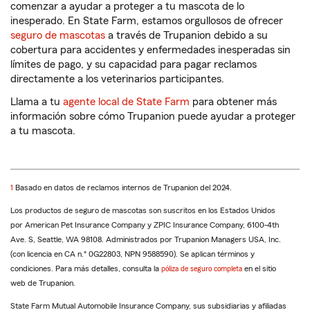
comenzar a ayudar a proteger a tu mascota de lo
inesperado. En State Farm, estamos orgullosos de ofrecer
seguro de mascotas
a través de Trupanion debido a su
cobertura para accidentes y enfermedades inesperadas sin
límites de pago, y su capacidad para pagar reclamos
directamente a los veterinarios participantes.
Llama a tu
agente local de State Farm
para obtener más
información sobre cómo Trupanion puede ayudar a proteger
a tu mascota.
Regresar
1
Basado en datos de reclamos internos de Trupanion del 2024.
a
Los productos de seguro de mascotas son suscritos en los Estados Unidos
la
por American Pet Insurance Company y ZPIC Insurance Company, 6100-4th
referencia
Ave. S, Seattle, WA 98108. Administrados por Trupanion Managers USA, Inc.
(con licencia en CA n.° 0G22803, NPN 9588590). Se aplican términos y
condiciones. Para más detalles, consulta la
póliza de seguro completa
en el sitio
web de Trupanion.
State Farm Mutual Automobile Insurance Company, sus subsidiarias y afiliadas