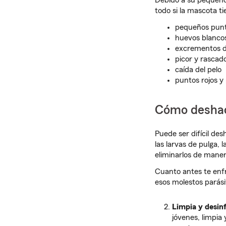
Debido a su pequeño
todo si la mascota ti
pequeños punt
huevos blanco
excrementos d
picor y rascad
caída del pelo
puntos rojos y 
Cómo deshac
Puede ser difícil des
las larvas de pulga,
eliminarlos de maner
Cuanto antes te enfr
esos molestos parási
Limpia y desinf
jóvenes, limpia