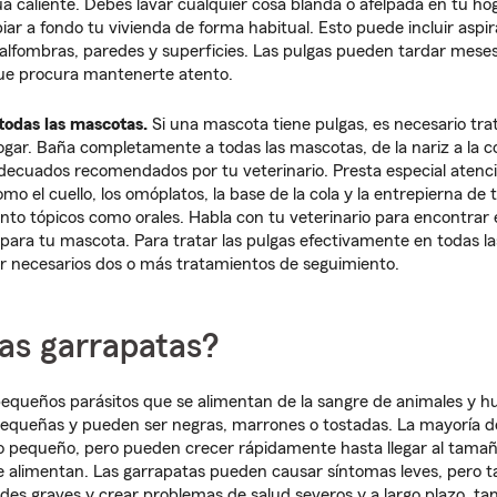
 caliente. Debes lavar cualquier cosa blanda o afelpada en tu ho
iar a fondo tu vivienda de forma habitual. Esto puede incluir aspir
, alfombras, paredes y superficies. Las pulgas pueden tardar mes
que procura mantenerte atento.
 todas las mascotas.
Si una mascota tiene pulgas, es necesario trat
gar. Baña completamente a todas las mascotas, de la nariz a la col
decuados recomendados por tu veterinario. Presta especial atenci
como el cuello, los omóplatos, la base de la cola y la entrepierna d
nto tópicos como orales. Habla con tu veterinario para encontrar
 para tu mascota. Para tratar las pulgas efectivamente en todas las
r necesarios dos o más tratamientos de seguimiento.
as garrapatas?
pequeños parásitos que se alimentan de la sangre de animales y 
pequeñas y pueden ser negras, marrones o tostadas. La mayoría de
pequeño, pero pueden crecer rápidamente hasta llegar al tamañ
e alimentan. Las garrapatas pueden causar síntomas leves, pero
es graves y crear problemas de salud severos y a largo plazo, t