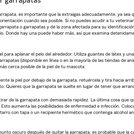
r garrapatas
arrapata, es importante que la extraigas adecuadamente, ya sea q
 orientación cuando sea posible. Si no puedes acudir a tu veterina
garrapata o garrapatas y de la zona afectada para su identificació
io. Donde hay una puede haber más, así que examina detenidame
l para aplanar el pelo del alrededor. Utiliza guantes de látex y u
arrapatas (disponible en línea o en la mayoría de las tiendas de an
más cerca posible de la piel de tu mascota.
nte la piel por debajo de la garrapata, retuércela y tira hacia arr
o. Quieres que la garrapata se suelte en lugar de tener que arranc
 tirar de la garrapata con demasiada rapidez. La última cosa que qu
. Esto aumenta las posibilidades de enfermedad e infección. Coloca
arro con tapa o un recipiente hermético que contenga alcohol an
punto oscuro después de quitar la garrapata, es probable que la c