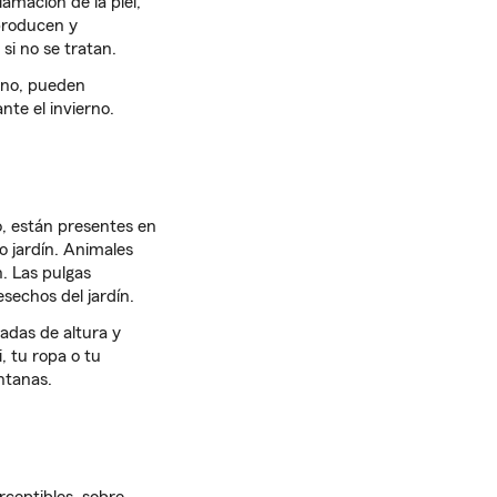
mación de la piel,
eproducen y
si no se tratan.
ano, pueden
nte el invierno.
, están presentes en
io jardín. Animales
. Las pulgas
sechos del jardín.
gadas de altura y
, tu ropa o tu
ntanas.