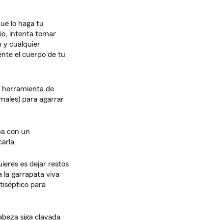
ue lo haga tu
rio, intenta tomar
n y cualquier
nte el cuerpo de tu
na herramienta de
imales) para agarrar
iba con un
arla.
ieres es dejar restos
 la garrapata viva
tiséptico para
abeza siga clavada