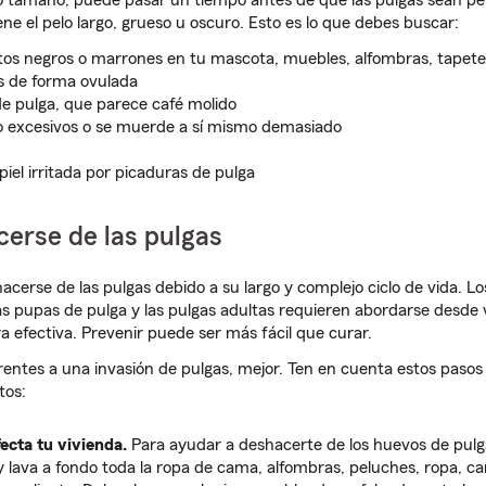
 tamaño, puede pasar un tiempo antes de que las pulgas sean per
ene el pelo largo, grueso u oscuro. Esto es lo que debes buscar:
os negros o marrones en tu mascota, muebles, alfombras, tapete
s de forma ovulada
e pulga, que parece café molido
o excesivos o se muerde a sí mismo demasiado
piel irritada por picaduras de pulga
erse de las pulgas
hacerse de las pulgas debido a su largo y complejo ciclo de vida. L
 las pupas de pulga y las pulgas adultas requieren abordarse desde 
a efectiva. Prevenir puede ser más fácil que curar.
entes a una invasión de pulgas, mejor. Ten en cuenta estos paso
tos:
ecta tu vivienda.
Para ayudar a deshacerte de los huevos de pulga
 y lava a fondo toda la ropa de cama, alfombras, peluches, ropa, ca