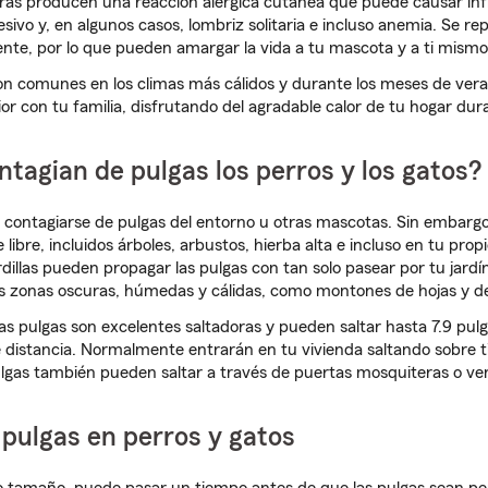
as producen una reacción alérgica cutánea que puede causar infla
cesivo y, en algunos casos, lombriz solitaria e incluso anemia. Se r
nte, por lo que pueden amargar la vida a tu mascota y a ti mismo 
on comunes en los climas más cálidos y durante los meses de ver
ior con tu familia, disfrutando del agradable calor de tu hogar dura
tagian de pulgas los perros y los gatos?
 contagiarse de pulgas del entorno u otras mascotas. Sin embargo
e libre, incluidos árboles, arbustos, hierba alta e incluso en tu prop
llas pueden propagar las pulgas con tan solo pasear por tu jardín
s zonas oscuras, húmedas y cálidas, como montones de hojas y de
 las pulgas son excelentes saltadoras y pueden saltar hasta 7.9 pul
 distancia. Normalmente entrarán en tu vivienda saltando sobre ti
ulgas también pueden saltar a través de puertas mosquiteras o ve
pulgas en perros y gatos