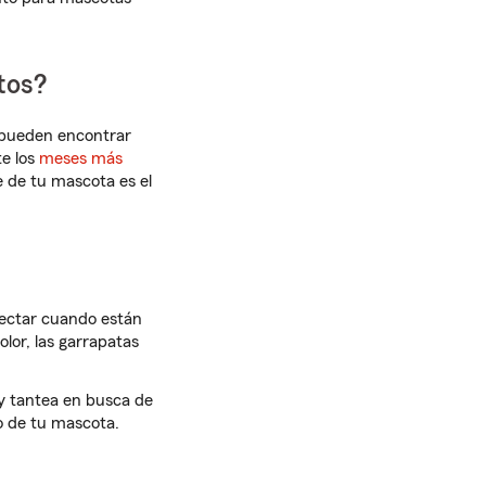
tos?
e pueden encontrar
te los
meses más
e de tu mascota es el
tectar cuando están
or, las garrapatas
 y tantea en busca de
lo de tu mascota.