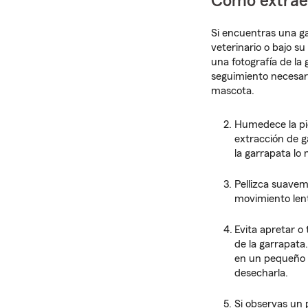
Cómo extrae
Si encuentras una g
veterinario o bajo su
una fotografía de la 
seguimiento necesar
mascota.
Humedece la pie
extracción de g
la garrapata lo 
Pellizca suaveme
movimiento lent
Evita apretar o
de la garrapata
en un pequeño t
desecharla.
Si observas un 