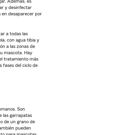
gar. Además, es
ar y desinfectar
es en desaparecer por
ar a todas las
a, con agua tibia y
ón a las zonas de
e tu mascota. Hay
 el tratamiento más
 fases del ciclo de
humanos. Son
 las garrapatas
o de un grano de
 también pueden
anto para mascotas