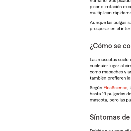
humano. Sus picadur
picor o irritación ex
multiplican rápidame
Aunque las pulgas s
prosperar en el inter
¿Cómo se con
Las mascotas suelen
cualquier lugar al air
como mapaches y ardi
también prefieren la
Según
FleaScience
,
hasta 19 pulgadas de
mascota, pero las p
Síntomas de 