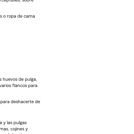
ceptibles, sobre
s o ropa de cama
os huevos de pulga,
varios flancos para
s para deshacerte de
 y las pulgas
mas, cojines y