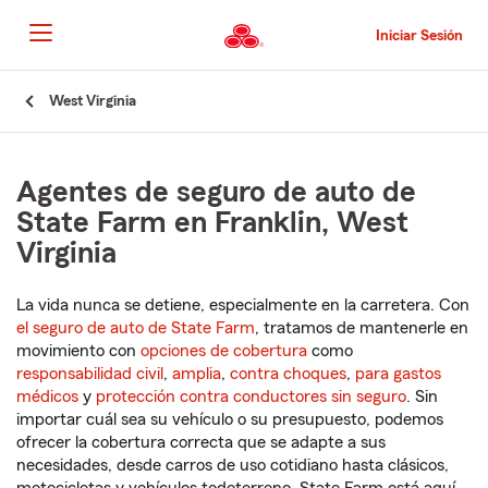
Pasar
al
Iniciar Sesión
contenido
principal
Comienzo
West Virginia
del
contenido
principal
Agentes de seguro de auto de
State Farm en Franklin, West
Virginia
La vida nunca se detiene, especialmente en la carretera. Con
el seguro de auto de State Farm
, tratamos de mantenerle en
movimiento con
opciones de cobertura
como
responsabilidad civil
,
amplia
,
contra choques
,
para gastos
médicos
y
protección contra conductores sin seguro
. Sin
importar cuál sea su vehículo o su presupuesto, podemos
ofrecer la cobertura correcta que se adapte a sus
necesidades, desde carros de uso cotidiano hasta clásicos,