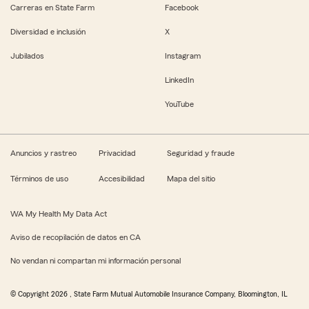
Carreras en State Farm
Facebook
Diversidad e inclusión
X
Jubilados
Instagram
LinkedIn
YouTube
Anuncios y rastreo
Privacidad
Seguridad y fraude
Términos de uso
Accesibilidad
Mapa del sitio
WA My Health My Data Act
Aviso de recopilación de datos en CA
No vendan ni compartan mi información personal
© Copyright
2026
, State Farm Mutual Automobile Insurance Company, Bloomington, IL