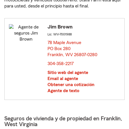
motocicletas y vehículos todoterreno. State Farm está aquí
para usted, desde el principio hasta el final.
Jim Brown
Lic: WV-7001988
78 Maple Avenue
PO Box 280
Franklin, WV 26807-0280
opens in new window
304-358-2217
Sitio web del agente
Email al agente
Obtener una cotización
Agente de texto
Seguros de vivienda y de propiedad en Franklin,
West Virginia