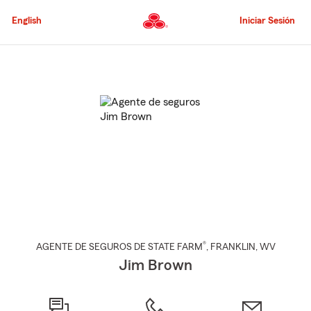
Pasar
al
English
Iniciar Sesión
contenido
principal
Comienzo
del
contenido
principal
®
AGENTE DE SEGUROS DE STATE FARM
,
FRANKLIN
, WV
Jim Brown