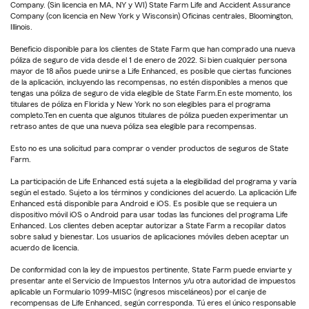
Company. (Sin licencia en MA, NY y WI) State Farm Life and Accident Assurance
Company (con licencia en New York y Wisconsin) Oficinas centrales, Bloomington,
Illinois.
Beneficio disponible para los clientes de State Farm que han comprado una nueva
póliza de seguro de vida desde el 1 de enero de 2022. Si bien cualquier persona
mayor de 18 años puede unirse a Life Enhanced, es posible que ciertas funciones
de la aplicación, incluyendo las recompensas, no estén disponibles a menos que
tengas una póliza de seguro de vida elegible de State Farm.En este momento, los
titulares de póliza en Florida y New York no son elegibles para el programa
completo.Ten en cuenta que algunos titulares de póliza pueden experimentar un
retraso antes de que una nueva póliza sea elegible para recompensas.
Esto no es una solicitud para comprar o vender productos de seguros de State
Farm.
La participación de Life Enhanced está sujeta a la elegibilidad del programa y varía
según el estado. Sujeto a los términos y condiciones del acuerdo. La aplicación Life
Enhanced está disponible para Android e iOS. Es posible que se requiera un
dispositivo móvil iOS o Android para usar todas las funciones del programa Life
Enhanced. Los clientes deben aceptar autorizar a State Farm a recopilar datos
sobre salud y bienestar. Los usuarios de aplicaciones móviles deben aceptar un
acuerdo de licencia.
De conformidad con la ley de impuestos pertinente, State Farm puede enviarte y
presentar ante el Servicio de Impuestos Internos y/u otra autoridad de impuestos
aplicable un Formulario 1099-MISC (ingresos misceláneos) por el canje de
recompensas de Life Enhanced, según corresponda. Tú eres el único responsable