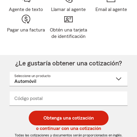
Agente de texto
Llamar al agente
Email al agente
Pagar una factura
Obtén una tarjeta
de identificación
¿Le gustaría obtener una cotización?
Seleccione un producto
Seleccione
un
nombre
de
producto
del
Código postal
Ingresa
Ingresa
_____
menú
un
un
desplegable
código
código
postal
postal
Obtenga una cotización
de
de
5
5
o continuar con una cotización
dígitos
dígitos
Todas las cotizaciones y documentos serán proporcionados en inglés.