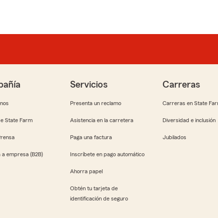
añía
Servicios
Carreras
anos
Presenta un reclamo
Carreras en State Fa
e State Farm
Asistencia en la carretera
Diversidad e inclusión
Prensa
Paga una factura
Jubilados
 a empresa (B2B)
Inscríbete en pago automático
Ahorra papel
Obtén tu tarjeta de
identificación de seguro