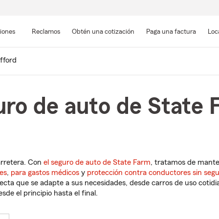
Pasar
al
siones
Reclamos
Obtén una cotización
Paga una factura
Loc
contenido
principal
fford
uro de auto de State 
arretera. Con
el seguro de auto de State Farm
, tratamos de mant
es
,
para gastos médicos
y
protección contra conductores sin seg
cta que se adapte a sus necesidades, desde carros de uso cotidian
de el principio hasta el final.