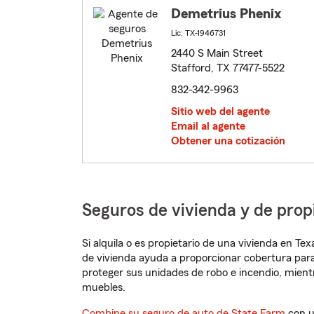
Demetrius Phenix
Lic: TX-1946731
2440 S Main Street
Stafford, TX 77477-5522
832-342-9963
Sitio web del agente
Email al agente
Obtener una cotización
Seguros de vivienda y de prop
Si alquila o es propietario de una vivienda en T
de vivienda ayuda a proporcionar cobertura para
proteger sus unidades de robo e incendio, mien
muebles.
Combine su seguro de auto de State Farm
con u