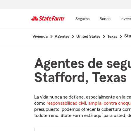
Seguros
Banca
Inver
Comienzo
Sta
Vivienda
Agentes
United States
Texas
del
contenido
principal
Agentes de seg
Stafford, Texas
La vida nunca se detiene, especialmente en la c
como
responsabilidad civil
,
amplia
,
contra choqu
presupuesto, podemos ofrecer la cobertura corre
todoterreno. State Farm está aquí para usted, des