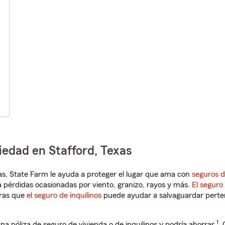
iedad en Stafford, Texas
exas, State Farm le ayuda a proteger el lugar que ama con
seguros d
 pérdidas ocasionadas por viento, granizo, rayos y más.
El seguro
tras que
el seguro de inquilinos
puede ayudar a salvaguardar pertene
1
na póliza de seguro de vivienda o de inquilinos y podría ahorrar
.