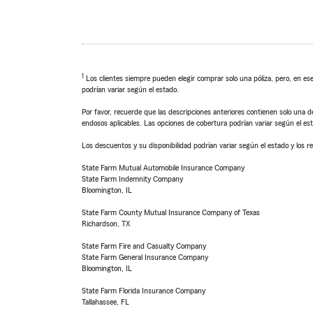
1
Los clientes siempre pueden elegir comprar solo una póliza, pero, en ese
podrían variar según el estado.
Por favor, recuerde que las descripciones anteriores contienen solo una de
endosos aplicables. Las opciones de cobertura podrían variar según el es
Los descuentos y su disponibilidad podrían variar según el estado y los re
State Farm Mutual Automobile Insurance Company
State Farm Indemnity Company
Bloomington, IL
State Farm County Mutual Insurance Company of Texas
Richardson, TX
State Farm Fire and Casualty Company
State Farm General Insurance Company
Bloomington, IL
State Farm Florida Insurance Company
Tallahassee, FL