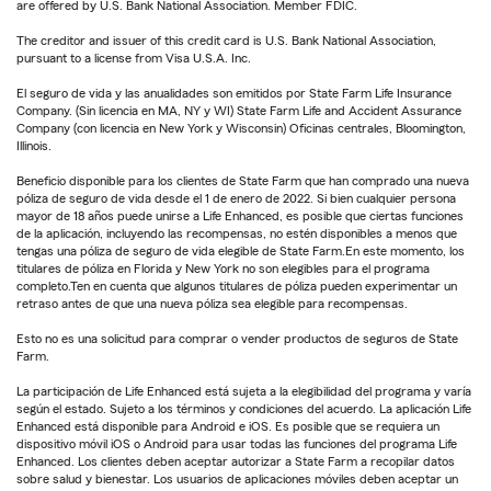
are offered by U.S. Bank National Association. Member FDIC.
The creditor and issuer of this credit card is U.S. Bank National Association,
pursuant to a license from Visa U.S.A. Inc.
El seguro de vida y las anualidades son emitidos por State Farm Life Insurance
Company. (Sin licencia en MA, NY y WI) State Farm Life and Accident Assurance
Company (con licencia en New York y Wisconsin) Oficinas centrales, Bloomington,
Illinois.
Beneficio disponible para los clientes de State Farm que han comprado una nueva
póliza de seguro de vida desde el 1 de enero de 2022. Si bien cualquier persona
mayor de 18 años puede unirse a Life Enhanced, es posible que ciertas funciones
de la aplicación, incluyendo las recompensas, no estén disponibles a menos que
tengas una póliza de seguro de vida elegible de State Farm.En este momento, los
titulares de póliza en Florida y New York no son elegibles para el programa
completo.Ten en cuenta que algunos titulares de póliza pueden experimentar un
retraso antes de que una nueva póliza sea elegible para recompensas.
Esto no es una solicitud para comprar o vender productos de seguros de State
Farm.
La participación de Life Enhanced está sujeta a la elegibilidad del programa y varía
según el estado. Sujeto a los términos y condiciones del acuerdo. La aplicación Life
Enhanced está disponible para Android e iOS. Es posible que se requiera un
dispositivo móvil iOS o Android para usar todas las funciones del programa Life
Enhanced. Los clientes deben aceptar autorizar a State Farm a recopilar datos
sobre salud y bienestar. Los usuarios de aplicaciones móviles deben aceptar un