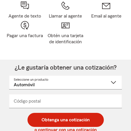
Agente de texto
Llamar al agente
Email al agente
Pagar una factura
Obtén una tarjeta
de identificación
¿Le gustaría obtener una cotización?
Seleccione un producto
Seleccione
un
nombre
de
producto
del
Código postal
Ingresa
Ingresa
_____
menú
un
un
desplegable
código
código
postal
postal
Obtenga una cotización
de
de
5
5
o continuar con una cotización