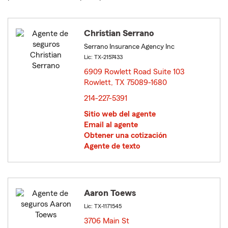
Christian Serrano
Serrano Insurance Agency Inc
Lic: TX-2157433
6909 Rowlett Road Suite 103
Rowlett, TX 75089-1680
opens in new window
214-227-5391
Sitio web del agente
Email al agente
Obtener una cotización
Agente de texto
Aaron Toews
Lic: TX-1171545
3706 Main St