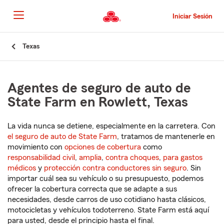
Pasar
al
Iniciar Sesión
contenido
principal
Comienzo
Texas
del
contenido
principal
Agentes de seguro de auto de
State Farm en Rowlett, Texas
La vida nunca se detiene, especialmente en la carretera. Con
el seguro de auto de State Farm
, tratamos de mantenerle en
movimiento con
opciones de cobertura
como
responsabilidad civil
,
amplia
,
contra choques
,
para gastos
médicos
y
protección contra conductores sin seguro
. Sin
importar cuál sea su vehículo o su presupuesto, podemos
ofrecer la cobertura correcta que se adapte a sus
necesidades, desde carros de uso cotidiano hasta clásicos,
motocicletas y vehículos todoterreno. State Farm está aquí
para usted, desde el principio hasta el final.