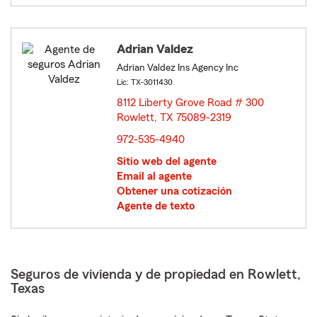
Adrian Valdez
Adrian Valdez Ins Agency Inc
Lic: TX-3011430
8112 Liberty Grove Road # 300
Rowlett, TX 75089-2319
opens in new window
972-535-4940
Sitio web del agente
Email al agente
Obtener una cotización
Agente de texto
Seguros de vivienda y de propiedad en Rowlett,
Texas