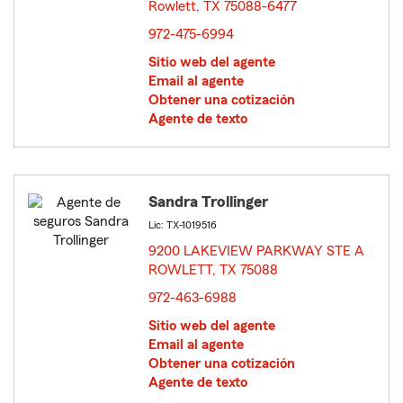
Rowlett, TX 75088-6477
opens in new window
972-475-6994
Sitio web del agente
Email al agente
Obtener una cotización
Agente de texto
Sandra Trollinger
Lic: TX-1019516
9200 LAKEVIEW PARKWAY STE A
ROWLETT, TX 75088
opens in new window
972-463-6988
Sitio web del agente
Email al agente
Obtener una cotización
Agente de texto