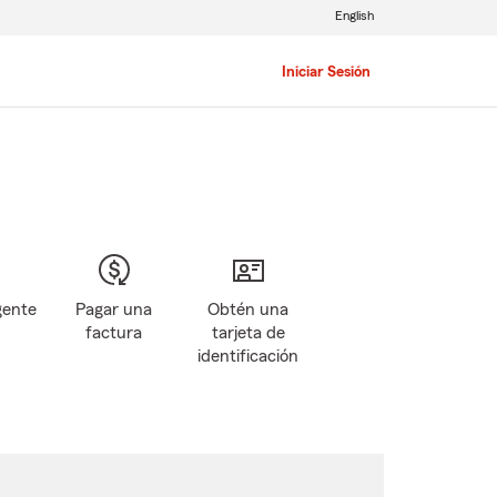
English
Iniciar Sesión
gente
Pagar una
Obtén una
factura
tarjeta de
identificación