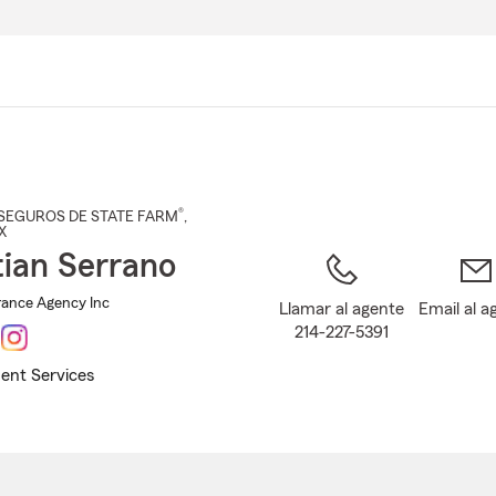
Pasar
al
contenido
principal
®
SEGUROS DE STATE FARM
,
TX
tian Serrano
rance Agency Inc
Llamar al agente
Email al a
214-227-5391
ent Services