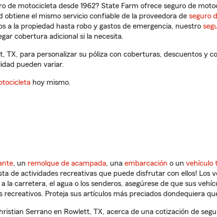
ro de motocicleta desde 1962? State Farm ofrece seguro de motoci
 obtiene el mismo servicio confiable de la proveedora de
seguro 
os a la propiedad hasta robo y gastos de emergencia, nuestro
segu
gar cobertura adicional si la necesita.
t, TX, para personalizar su póliza con coberturas, descuentos y 
ilidad pueden variar.
tocicleta
hoy mismo.
ante
, un
remolque de acampada
, una
embarcación
o un
vehículo 
ista de actividades recreativas que puede disfrutar con ellos! Los 
a la carretera, el agua o los senderos, asegúrese de que sus vehí
 recreativos. Proteja sus artículos más preciados dondequiera qu
istian Serrano en Rowlett, TX, acerca de una cotización de segur