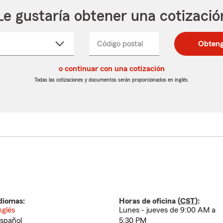
Le gustaría obtener una cotizació
cione
Código postal
Ingresa
Ingresa
Obteng
_____
un
un
re
código
código
cto
o continuar con una cotización
postal
postal
de
de
Todas las cotizaciones y documentos serán proporcionados en inglés.
egable
5
5
dígitos
dígitos
diomas:
Horas de oficina (
CST
):
nglés
Lunes - jueves de 9:00 AM a
spañol
5:30 PM