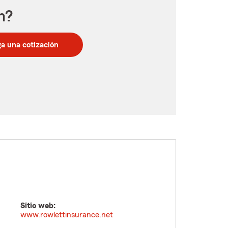
n?
a una cotización
Sitio web:
www.rowlettinsurance.net