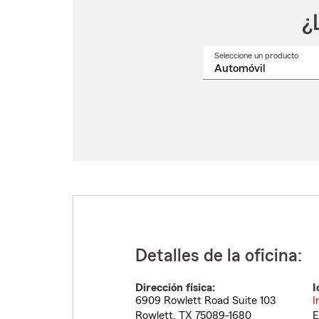
¿
Seleccione un producto
Selec
un
nomb
de
produ
del
menú
despl
Detalles de la oficina:
Dirección física:
I
6909 Rowlett Road Suite 103
I
Rowlett
,
TX
75089-1680
E