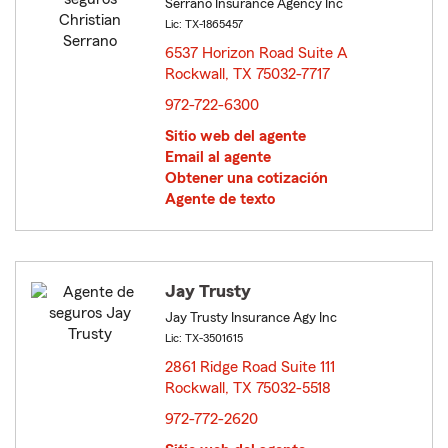
Serrano Insurance Agency Inc
Lic: TX-1865457
6537 Horizon Road Suite A
Rockwall, TX 75032-7717
opens in new window
972-722-6300
Sitio web del agente
Email al agente
Obtener una cotización
Agente de texto
Jay Trusty
Jay Trusty Insurance Agy Inc
Lic: TX-3501615
2861 Ridge Road Suite 111
Rockwall, TX 75032-5518
opens in new window
972-772-2620