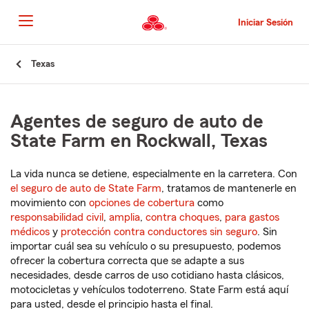
Pasar
al
Iniciar Sesión
contenido
principal
Comienzo
Texas
del
contenido
principal
Agentes de seguro de auto de
State Farm en Rockwall, Texas
La vida nunca se detiene, especialmente en la carretera. Con
el seguro de auto de State Farm
, tratamos de mantenerle en
movimiento con
opciones de cobertura
como
responsabilidad civil
,
amplia
,
contra choques
,
para gastos
médicos
y
protección contra conductores sin seguro
. Sin
importar cuál sea su vehículo o su presupuesto, podemos
ofrecer la cobertura correcta que se adapte a sus
necesidades, desde carros de uso cotidiano hasta clásicos,
motocicletas y vehículos todoterreno. State Farm está aquí
para usted, desde el principio hasta el final.