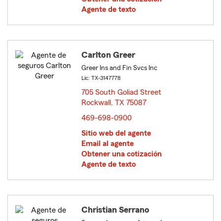
Agente de texto
Carlton Greer
Greer Ins and Fin Svcs Inc
Lic: TX-3147778
705 South Goliad Street
Rockwall, TX 75087
opens in new window
469-698-0900
Sitio web del agente
Email al agente
Obtener una cotización
Agente de texto
Christian Serrano