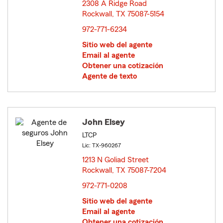
2308 A Ridge Road
Rockwall, TX 75087-5154
opens in new window
972-771-6234
Sitio web del agente
Email al agente
Obtener una cotización
Agente de texto
John Elsey
LTCP
Lic: TX-960267
1213 N Goliad Street
Rockwall, TX 75087-7204
opens in new window
972-771-0208
Sitio web del agente
Email al agente
Obtener una cotización