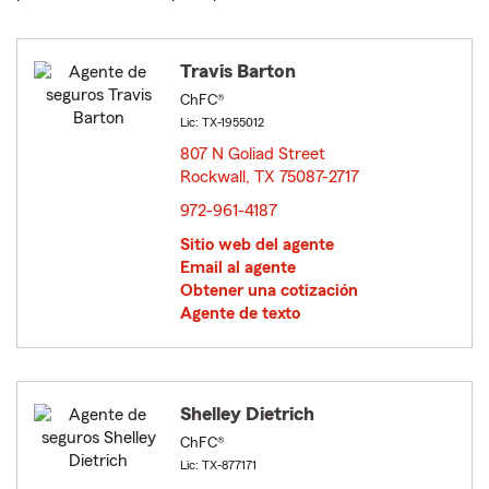
Travis Barton
ChFC®
Lic: TX-1955012
807 N Goliad Street
Rockwall, TX 75087-2717
opens in new window
972-961-4187
Sitio web del agente
Email al agente
Obtener una cotización
Agente de texto
Shelley Dietrich
ChFC®
Lic: TX-877171