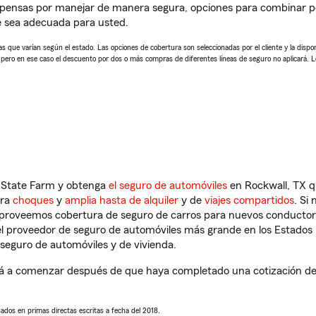
pensas por manejar de manera segura, opciones para combinar pó
e sea adecuada para usted.
 que varían según el estado. Las opciones de cobertura son seleccionadas por el cliente y la disponib
, pero en ese caso el descuento por dos o más compras de diferentes líneas de seguro no aplicará. 
n State Farm y obtenga
el seguro de automóviles
en Rockwall, TX q
tra
choques
y
amplia hasta de alquiler
y de
viajes compartidos
. Si
s proveemos cobertura de seguro de carros para nuevos conductores
l proveedor de seguro de automóviles más grande en los Estados
seguro de automóviles y de vivienda.
á a comenzar después de que haya completado una cotización de s
sados en primas directas escritas a fecha del 2018.