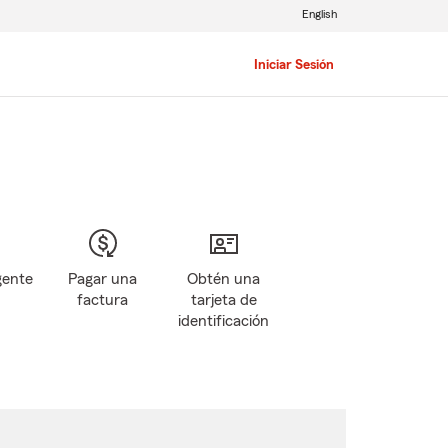
English
Iniciar Sesión
gente
Pagar una
Obtén una
factura
tarjeta de
identificación