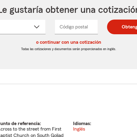
Le gustaría obtener una cotizació
cione
Código postal
Ingresa
Ingresa
Obteng
_____
un
un
re
código
código
cto
o continuar con una cotización
postal
postal
de
de
Todas las cotizaciones y documentos serán proporcionados en inglés.
egable
5
5
dígitos
dígitos
unto de referencia:
Idiomas:
cross to the street from First
Inglés
aptist Church on South Goliad