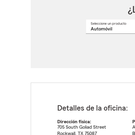
¿
Seleccione un producto
Selec
un
nomb
de
produ
del
menú
despl
Detalles de la oficina:
Dirección física:
P
705 South Goliad Street
A
Rockwall
,
TX
75087
B