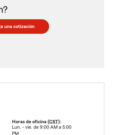
n?
a una cotización
Horas de oficina (
CST
):
Lun. - vie. de 9:00 AM a 5:00
PM