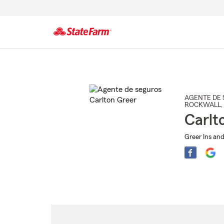
Comienzo
del
contenido
principal
AGENTE DE 
ROCKWALL
,
Carlt
Greer Ins and