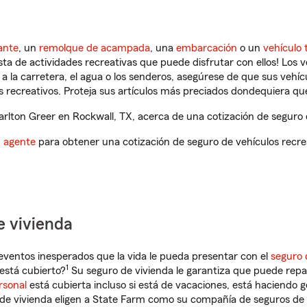
ante
, un
remolque de acampada
, una
embarcación
o un
vehículo 
ista de actividades recreativas que puede disfrutar con ellos! Los 
a la carretera, el agua o los senderos, asegúrese de que sus vehí
 recreativos. Proteja sus artículos más preciados dondequiera qu
lton Greer en Rockwall, TX, acerca de una cotización de seguro d
n agente
para obtener una cotización de seguro de vehículos recre
e vivienda
eventos inesperados que la vida le pueda presentar con el
seguro 
1
está cubierto?
Su seguro de vivienda le garantiza que puede repa
rsonal
está cubierta incluso si está de vacaciones, está haciendo g
de vivienda eligen a State Farm como su compañía de seguros de 