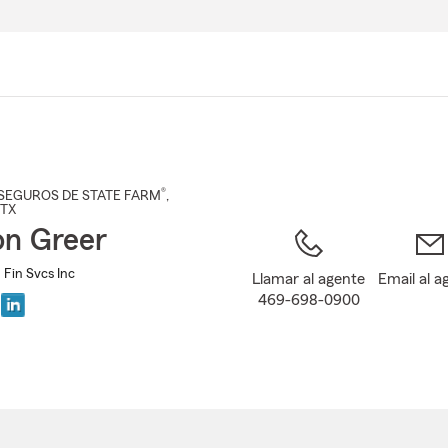
Pasar
al
contenido
principal
®
SEGUROS DE STATE FARM
,
 TX
on Greer
 Fin Svcs Inc
Llamar al agente
Email al a
469-698-0900