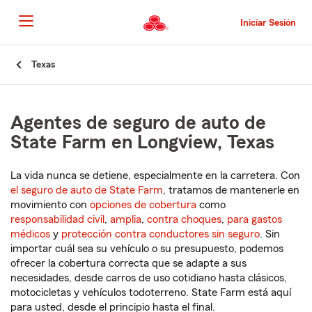
Pasar
al
Iniciar Sesión
contenido
principal
Comienzo
Texas
del
contenido
principal
Agentes de seguro de auto de
State Farm en Longview, Texas
La vida nunca se detiene, especialmente en la carretera. Con
el seguro de auto de State Farm
, tratamos de mantenerle en
movimiento con
opciones de cobertura
como
responsabilidad civil
,
amplia
,
contra choques
,
para gastos
médicos
y
protección contra conductores sin seguro
. Sin
importar cuál sea su vehículo o su presupuesto, podemos
ofrecer la cobertura correcta que se adapte a sus
necesidades, desde carros de uso cotidiano hasta clásicos,
motocicletas y vehículos todoterreno. State Farm está aquí
para usted, desde el principio hasta el final.