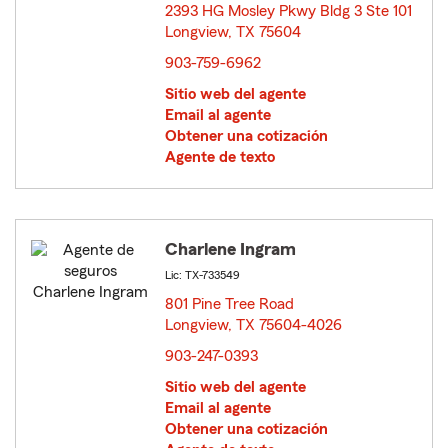
2393 HG Mosley Pkwy Bldg 3 Ste 101
Longview, TX 75604
opens in new window
903-759-6962
Sitio web del agente
Email al agente
Obtener una cotización
Agente de texto
Charlene Ingram
Lic: TX-733549
801 Pine Tree Road
Longview, TX 75604-4026
opens in new window
903-247-0393
Sitio web del agente
Email al agente
Obtener una cotización