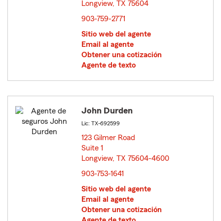
Longview, TX 75604
opens in new window
903-759-2771
Sitio web del agente
Email al agente
Obtener una cotización
Agente de texto
John Durden
Lic: TX-692599
123 Gilmer Road
Suite 1
Longview, TX 75604-4600
opens in new window
903-753-1641
Sitio web del agente
Email al agente
Obtener una cotización
Agente de texto