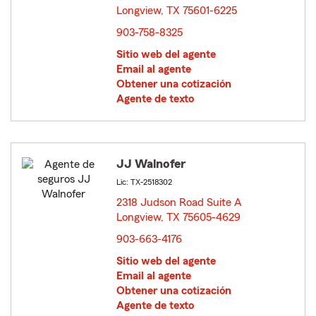
Longview, TX 75601-6225
opens in new window
903-758-8325
Sitio web del agente
Email al agente
Obtener una cotización
Agente de texto
JJ Walnofer
Lic: TX-2518302
2318 Judson Road Suite A
Longview, TX 75605-4629
opens in new window
903-663-4176
Sitio web del agente
Email al agente
Obtener una cotización
Agente de texto