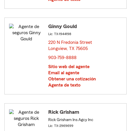
Ginny Gould
Lic: TX-1944198
220 N Fredonia Street
Longview, TX 75605
opens in new window
903-759-8888
Sitio web del agente
Email al agente
Obtener una cotización
Agente de texto
Rick Grisham
Rick Grisham Ins Agcy Inc
Lic: TX-2969699