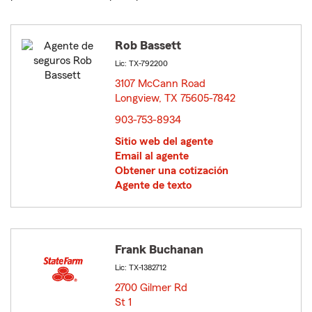
Rob Bassett
Lic: TX-792200
3107 McCann Road
Longview, TX 75605-7842
opens in new window
903-753-8934
Sitio web del agente
Email al agente
Obtener una cotización
Agente de texto
Frank Buchanan
Lic: TX-1382712
2700 Gilmer Rd
St 1