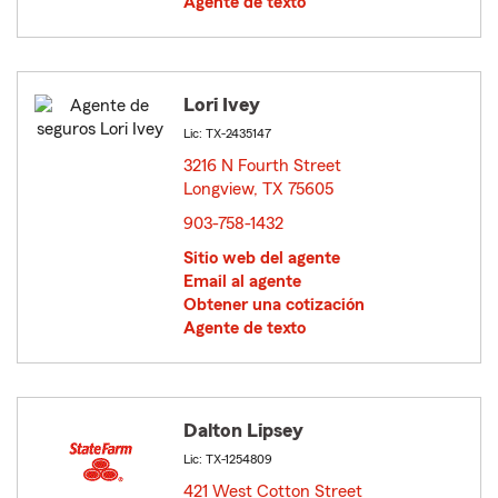
Agente de texto
Lori Ivey
Lic: TX-2435147
3216 N Fourth Street
Longview, TX 75605
opens in new window
903-758-1432
Sitio web del agente
Email al agente
Obtener una cotización
Agente de texto
Dalton Lipsey
Lic: TX-1254809
421 West Cotton Street