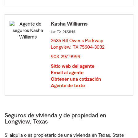
Kasha Williams
Lic: TX-2423145
2635 Bill Owens Parkway
Longview, TX 75604-3032
opens in new window
903-297-9999
Sitio web del agente
Email al agente
Obtener una cotización
Agente de texto
Seguros de vivienda y de propiedad en
Longview, Texas
Si alquila o es propietario de una vivienda en Texas, State