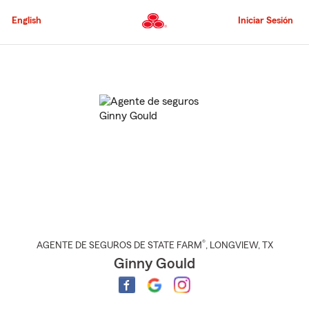
Pasar
al
English
Iniciar Sesión
contenido
principal
Comienzo
del
contenido
principal
®
AGENTE DE SEGUROS DE STATE FARM
,
LONGVIEW
, TX
Ginny Gould