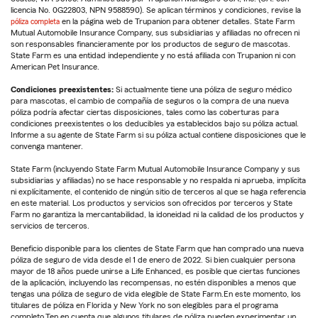
licencia No. 0G22803, NPN 9588590). Se aplican términos y condiciones, revise la
póliza completa
en la página web de Trupanion para obtener detalles. State Farm
Mutual Automobile Insurance Company, sus subsidiarias y afiliadas no ofrecen ni
son responsables financieramente por los productos de seguro de mascotas.
State Farm es una entidad independiente y no está afiliada con Trupanion ni con
American Pet Insurance.
Condiciones preexistentes:
Si actualmente tiene una póliza de seguro médico
para mascotas, el cambio de compañía de seguros o la compra de una nueva
póliza podría afectar ciertas disposiciones, tales como las coberturas para
condiciones preexistentes o los deducibles ya establecidos bajo su póliza actual.
Informe a su agente de State Farm si su póliza actual contiene disposiciones que le
convenga mantener.
State Farm (incluyendo State Farm Mutual Automobile Insurance Company y sus
subsidiarias y afiliadas) no se hace responsable y no respalda ni aprueba, implícita
ni explícitamente, el contenido de ningún sitio de terceros al que se haga referencia
en este material. Los productos y servicios son ofrecidos por terceros y State
Farm no garantiza la mercantabilidad, la idoneidad ni la calidad de los productos y
servicios de terceros.
Beneficio disponible para los clientes de State Farm que han comprado una nueva
póliza de seguro de vida desde el 1 de enero de 2022. Si bien cualquier persona
mayor de 18 años puede unirse a Life Enhanced, es posible que ciertas funciones
de la aplicación, incluyendo las recompensas, no estén disponibles a menos que
tengas una póliza de seguro de vida elegible de State Farm.En este momento, los
titulares de póliza en Florida y New York no son elegibles para el programa
completo.Ten en cuenta que algunos titulares de póliza pueden experimentar un