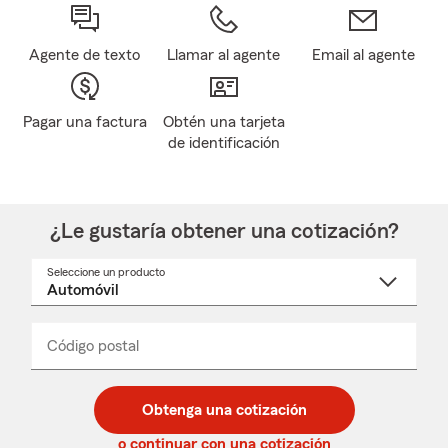
Agente de texto
Llamar al agente
Email al agente
Pagar una factura
Obtén una tarjeta
de identificación
¿Le gustaría obtener una cotización?
Seleccione un producto
Seleccione
un
nombre
de
producto
del
Código postal
Ingresa
Ingresa
_____
menú
un
un
desplegable
código
código
postal
postal
Obtenga una cotización
de
de
5
5
o continuar con una cotización