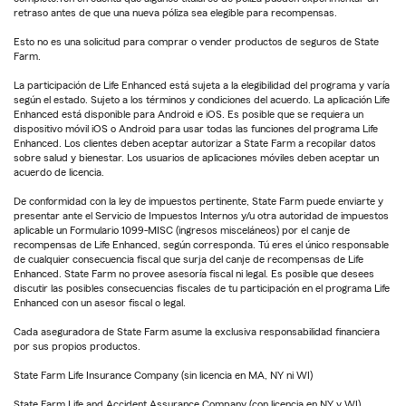
retraso antes de que una nueva póliza sea elegible para recompensas.
Esto no es una solicitud para comprar o vender productos de seguros de State
Farm.
La participación de Life Enhanced está sujeta a la elegibilidad del programa y varía
según el estado. Sujeto a los términos y condiciones del acuerdo. La aplicación Life
Enhanced está disponible para Android e iOS. Es posible que se requiera un
dispositivo móvil iOS o Android para usar todas las funciones del programa Life
Enhanced. Los clientes deben aceptar autorizar a State Farm a recopilar datos
sobre salud y bienestar. Los usuarios de aplicaciones móviles deben aceptar un
acuerdo de licencia.
De conformidad con la ley de impuestos pertinente, State Farm puede enviarte y
presentar ante el Servicio de Impuestos Internos y/u otra autoridad de impuestos
aplicable un Formulario 1099-MISC (ingresos misceláneos) por el canje de
recompensas de Life Enhanced, según corresponda. Tú eres el único responsable
de cualquier consecuencia fiscal que surja del canje de recompensas de Life
Enhanced. State Farm no provee asesoría fiscal ni legal. Es posible que desees
discutir las posibles consecuencias fiscales de tu participación en el programa Life
Enhanced con un asesor fiscal o legal.
Cada aseguradora de State Farm asume la exclusiva responsabilidad financiera
por sus propios productos.
State Farm Life Insurance Company (sin licencia en MA, NY ni WI)
State Farm Life and Accident Assurance Company (con licencia en NY y WI)