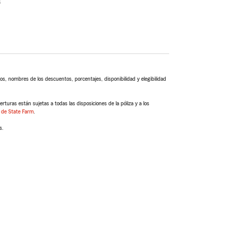
s
s, nombres de los descuentos, porcentajes, disponibilidad y elegibilidad
turas están sujetas a todas las disposiciones de la póliza y a los
 de State Farm
.
s.