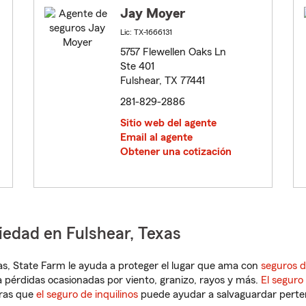
Jay Moyer
Lic: TX-1666131
5757 Flewellen Oaks Ln
Ste 401
Fulshear, TX 77441
281-829-2886
Sitio web del agente
Email al agente
Obtener una cotización
iedad en Fulshear, Texas
exas, State Farm le ayuda a proteger el lugar que ama con
seguros d
 pérdidas ocasionadas por viento, granizo, rayos y más.
El seguro
tras que
el seguro de inquilinos
puede ayudar a salvaguardar pertene