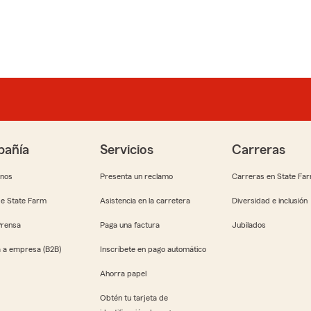
añía
Servicios
Carreras
anos
Presenta un reclamo
Carreras en State Fa
e State Farm
Asistencia en la carretera
Diversidad e inclusión
Prensa
Paga una factura
Jubilados
 a empresa (B2B)
Inscríbete en pago automático
Ahorra papel
Obtén tu tarjeta de