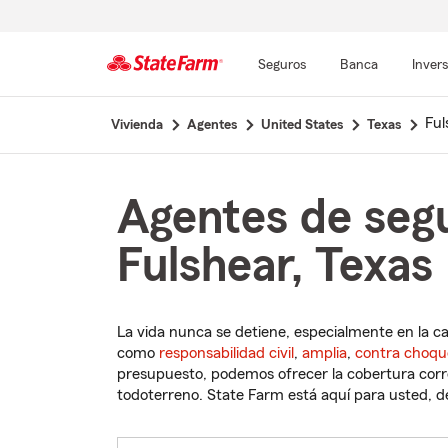
Seguros
Banca
Inver
Comienzo
Ful
Vivienda
Agentes
United States
Texas
del
contenido
principal
Agentes de seg
Fulshear, Texas
La vida nunca se detiene, especialmente en la c
como
responsabilidad civil
,
amplia
,
contra choqu
presupuesto, podemos ofrecer la cobertura corre
todoterreno. State Farm está aquí para usted, des