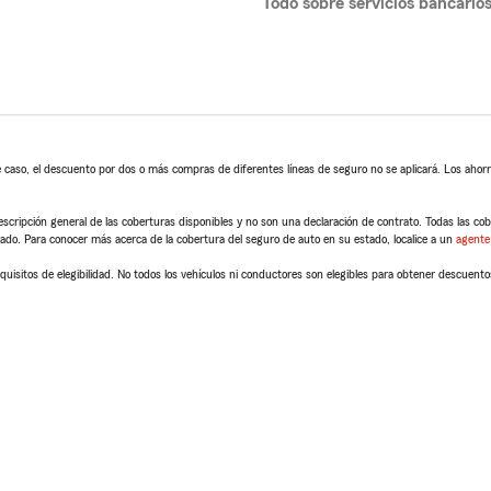
Todo sobre servicios bancario
 caso, el descuento por dos o más compras de diferentes líneas de seguro no se aplicará. Los ahorro
scripción general de las coberturas disponibles y no son una declaración de contrato. Todas las cober
tado. Para conocer más acerca de la cobertura del seguro de auto en su estado, localice a un
agente
quisitos de elegibilidad. No todos los vehículos ni conductores son elegibles para obtener descuento