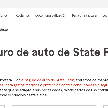
Pasar
al
siones
Reclamos
Obtén una cotización
Paga una factura
Loc
contenido
principal
shear
uro de auto de State 
arretera. Con
el seguro de auto de State Farm
, tratamos de mant
es
,
para gastos médicos
y
protección contra conductores sin seg
cta que se adapte a sus necesidades, desde carros de uso cotidian
de el principio hasta el final.