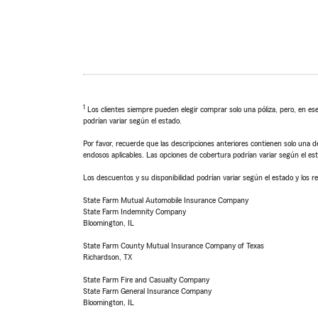
1
Los clientes siempre pueden elegir comprar solo una póliza, pero, en ese
podrían variar según el estado.
Por favor, recuerde que las descripciones anteriores contienen solo una de
endosos aplicables. Las opciones de cobertura podrían variar según el es
Los descuentos y su disponibilidad podrían variar según el estado y los re
State Farm Mutual Automobile Insurance Company
State Farm Indemnity Company
Bloomington, IL
State Farm County Mutual Insurance Company of Texas
Richardson, TX
State Farm Fire and Casualty Company
State Farm General Insurance Company
Bloomington, IL