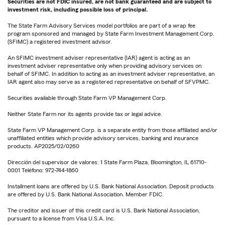
Securities are not FDIC insured, are not bank guaranteed and are subject to
investment risk, including possible loss of principal.
The State Farm Advisory Services model portfolios are part of a wrap fee
program sponsored and managed by State Farm Investment Management Corp.
(SFIMC) a registered investment advisor.
An SFIMC investment adviser representative (IAR) agent is acting as an
investment adviser representative only when providing advisory services on
behalf of SFIMC. In addition to acting as an investment adviser representative, an
IAR agent also may serve as a registered representative on behalf of SFVPMC.
Securities available through State Farm VP Management Corp.
Neither State Farm nor its agents provide tax or legal advice.
State Farm VP Management Corp. is a separate entity from those affiliated and/or
unaffiliated entities which provide advisory services, banking and insurance
products. AP2025/02/0260
Dirección del supervisor de valores: 1 State Farm Plaza, Bloomington, IL 61710-
0001 Teléfono: 972-744-1860
Installment loans are offered by U.S. Bank National Association. Deposit products
are offered by U.S. Bank National Association. Member FDIC.
The creditor and issuer of this credit card is U.S. Bank National Association,
pursuant to a license from Visa U.S.A. Inc.