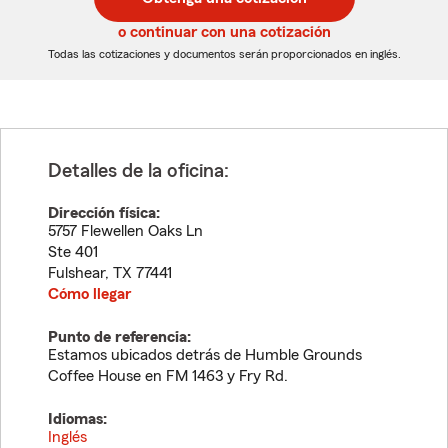
de
de
5
5
o continuar con una cotización
dígitos
dígitos
Todas las cotizaciones y documentos serán proporcionados en inglés.
Detalles de la oficina:
Dirección física:
5757 Flewellen Oaks Ln
Ste 401
Fulshear
,
TX
77441
Cómo llegar
Punto de referencia:
Estamos ubicados detrás de Humble Grounds
Coffee House en FM 1463 y Fry Rd.
Idiomas:
Inglés