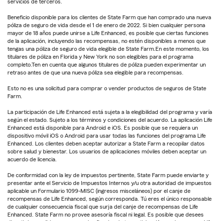
servicios de terceros.
Beneficio disponible para los clientes de State Farm que han comprado una nueva
póliza de seguro de vida desde el 1 de enero de 2022. Si bien cualquier persona
mayor de 18 años puede unirse a Life Enhanced, es posible que ciertas funciones
de la aplicación, incluyendo las recompensas, no estén disponibles a menos que
tengas una póliza de seguro de vida elegible de State Farm.En este momento, los
titulares de póliza en Florida y New York no son elegibles para el programa
completo.Ten en cuenta que algunos titulares de póliza pueden experimentar un
retraso antes de que una nueva póliza sea elegible para recompensas.
Esto no es una solicitud para comprar o vender productos de seguros de State
Farm.
La participación de Life Enhanced está sujeta a la elegibilidad del programa y varía
según el estado. Sujeto a los términos y condiciones del acuerdo. La aplicación Life
Enhanced está disponible para Android e iOS. Es posible que se requiera un
dispositivo móvil iOS o Android para usar todas las funciones del programa Life
Enhanced. Los clientes deben aceptar autorizar a State Farm a recopilar datos
sobre salud y bienestar. Los usuarios de aplicaciones móviles deben aceptar un
acuerdo de licencia.
De conformidad con la ley de impuestos pertinente, State Farm puede enviarte y
presentar ante el Servicio de Impuestos Internos y/u otra autoridad de impuestos
aplicable un Formulario 1099-MISC (ingresos misceláneos) por el canje de
recompensas de Life Enhanced, según corresponda. Tú eres el único responsable
de cualquier consecuencia fiscal que surja del canje de recompensas de Life
Enhanced. State Farm no provee asesoría fiscal ni legal. Es posible que desees