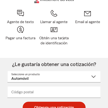
Agente de texto
Llamar al agente
Email al agente
Pagar una factura
Obtén una tarjeta
de identificación
¿Le gustaría obtener una cotización?
Seleccione un producto
Seleccione
un
nombre
de
producto
del
Código postal
Ingresa
Ingresa
_____
menú
un
un
desplegable
código
código
postal
postal
Obtenga una cotización