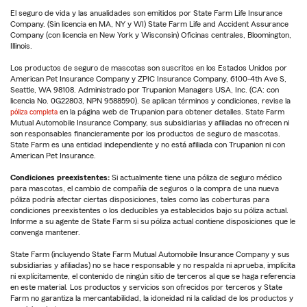
El seguro de vida y las anualidades son emitidos por State Farm Life Insurance
Company. (Sin licencia en MA, NY y WI) State Farm Life and Accident Assurance
Company (con licencia en New York y Wisconsin) Oficinas centrales, Bloomington,
Illinois.
Los productos de seguro de mascotas son suscritos en los Estados Unidos por
American Pet Insurance Company y ZPIC Insurance Company, 6100-4th Ave S,
Seattle, WA 98108. Administrado por Trupanion Managers USA, Inc. (CA: con
licencia No. 0G22803, NPN 9588590). Se aplican términos y condiciones, revise la
póliza completa
en la página web de Trupanion para obtener detalles. State Farm
Mutual Automobile Insurance Company, sus subsidiarias y afiliadas no ofrecen ni
son responsables financieramente por los productos de seguro de mascotas.
State Farm es una entidad independiente y no está afiliada con Trupanion ni con
American Pet Insurance.
Condiciones preexistentes:
Si actualmente tiene una póliza de seguro médico
para mascotas, el cambio de compañía de seguros o la compra de una nueva
póliza podría afectar ciertas disposiciones, tales como las coberturas para
condiciones preexistentes o los deducibles ya establecidos bajo su póliza actual.
Informe a su agente de State Farm si su póliza actual contiene disposiciones que le
convenga mantener.
State Farm (incluyendo State Farm Mutual Automobile Insurance Company y sus
subsidiarias y afiliadas) no se hace responsable y no respalda ni aprueba, implícita
ni explícitamente, el contenido de ningún sitio de terceros al que se haga referencia
en este material. Los productos y servicios son ofrecidos por terceros y State
Farm no garantiza la mercantabilidad, la idoneidad ni la calidad de los productos y