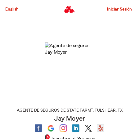
Pasar
al
English
Iniciar Sesión
contenido
principal
Comienzo
del
contenido
principal
®
AGENTE DE SEGUROS DE STATE FARM
,
FULSHEAR
, TX
Jay Moyer
Investment Services