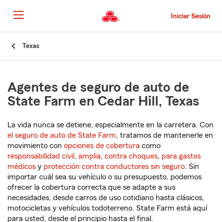
Pasar
al
Iniciar Sesión
contenido
principal
Comienzo
Texas
del
contenido
principal
Agentes de seguro de auto de
State Farm en Cedar Hill, Texas
La vida nunca se detiene, especialmente en la carretera. Con
el seguro de auto de State Farm
, tratamos de mantenerle en
movimiento con
opciones de cobertura
como
responsabilidad civil
,
amplia
,
contra choques
,
para gastos
médicos
y
protección contra conductores sin seguro
. Sin
importar cuál sea su vehículo o su presupuesto, podemos
ofrecer la cobertura correcta que se adapte a sus
necesidades, desde carros de uso cotidiano hasta clásicos,
motocicletas y vehículos todoterreno. State Farm está aquí
para usted, desde el principio hasta el final.