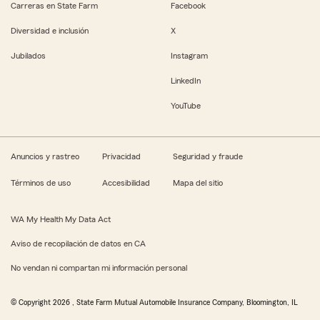
Carreras en State Farm
Facebook
Diversidad e inclusión
X
Jubilados
Instagram
LinkedIn
YouTube
Anuncios y rastreo
Privacidad
Seguridad y fraude
Términos de uso
Accesibilidad
Mapa del sitio
WA My Health My Data Act
Aviso de recopilación de datos en CA
No vendan ni compartan mi información personal
© Copyright
2026
, State Farm Mutual Automobile Insurance Company, Bloomington, IL