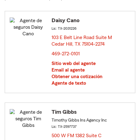
Daisy Cano
Lic: TX-2031226
103 E Belt Line Road Suite M
Cedar Hill, TX 75104-2274
opens in new window
469-272-0101
Sitio web del agente
Email al agente
Obtener una cotización
Agente de texto
Tim Gibbs
Timothy Gibbs Ins Agency Inc
Lic: TX-2597737
500 W FM 1382 Suite C