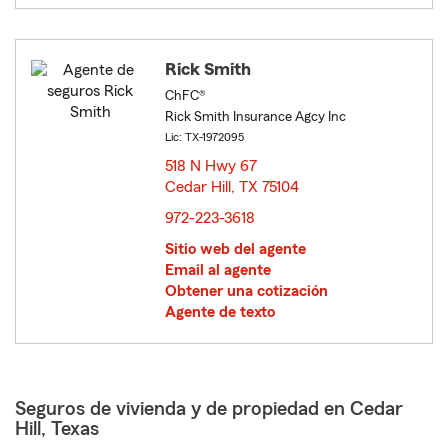
Rick Smith
ChFC®
Rick Smith Insurance Agcy Inc
Lic: TX-1972095
518 N Hwy 67
Cedar Hill, TX 75104
opens in new window
972-223-3618
Sitio web del agente
Email al agente
Obtener una cotización
Agente de texto
Seguros de vivienda y de propiedad en Cedar
Hill, Texas