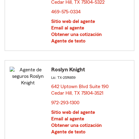
Cedar Hill, TX 75104-5322
opens in new window
469-575-0334
Sitio web del agente
Email al agente
Obtener una cotización
Agente de texto
Roslyn Knight
Lic: TX-2574859
642 Uptown Blvd Suite 190
Cedar Hill, TX 75104-3521
opens in new window
972-293-1300
Sitio web del agente
Email al agente
Obtener una cotización
Agente de texto