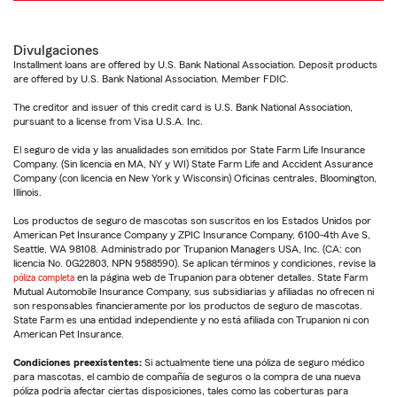
Divulgaciones
Installment loans are offered by U.S. Bank National Association. Deposit products
are offered by U.S. Bank National Association. Member FDIC.
The creditor and issuer of this credit card is U.S. Bank National Association,
pursuant to a license from Visa U.S.A. Inc.
El seguro de vida y las anualidades son emitidos por State Farm Life Insurance
Company. (Sin licencia en MA, NY y WI) State Farm Life and Accident Assurance
Company (con licencia en New York y Wisconsin) Oficinas centrales, Bloomington,
Illinois.
Los productos de seguro de mascotas son suscritos en los Estados Unidos por
American Pet Insurance Company y ZPIC Insurance Company, 6100-4th Ave S,
Seattle, WA 98108. Administrado por Trupanion Managers USA, Inc. (CA: con
licencia No. 0G22803, NPN 9588590). Se aplican términos y condiciones, revise la
póliza completa
en la página web de Trupanion para obtener detalles. State Farm
Mutual Automobile Insurance Company, sus subsidiarias y afiliadas no ofrecen ni
son responsables financieramente por los productos de seguro de mascotas.
State Farm es una entidad independiente y no está afiliada con Trupanion ni con
American Pet Insurance.
Condiciones preexistentes:
Si actualmente tiene una póliza de seguro médico
para mascotas, el cambio de compañía de seguros o la compra de una nueva
póliza podría afectar ciertas disposiciones, tales como las coberturas para