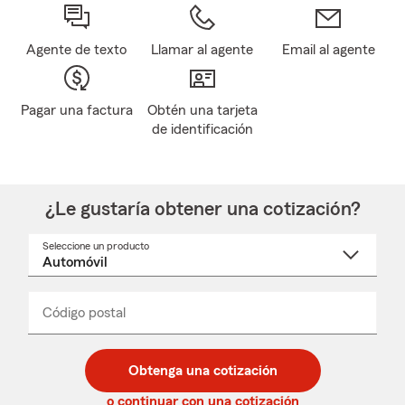
Agente de texto
Llamar al agente
Email al agente
Pagar una factura
Obtén una tarjeta
de identificación
¿Le gustaría obtener una cotización?
Seleccione un producto
Seleccione
un
nombre
de
producto
del
Código postal
Ingresa
Ingresa
_____
menú
un
un
desplegable
código
código
postal
postal
Obtenga una cotización
de
de
5
5
o continuar con una cotización