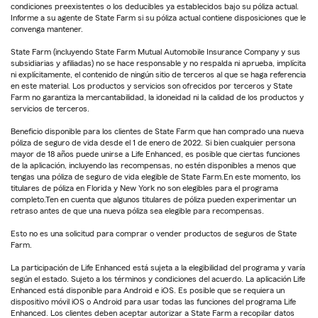
condiciones preexistentes o los deducibles ya establecidos bajo su póliza actual.
Informe a su agente de State Farm si su póliza actual contiene disposiciones que le
convenga mantener.
State Farm (incluyendo State Farm Mutual Automobile Insurance Company y sus
subsidiarias y afiliadas) no se hace responsable y no respalda ni aprueba, implícita
ni explícitamente, el contenido de ningún sitio de terceros al que se haga referencia
en este material. Los productos y servicios son ofrecidos por terceros y State
Farm no garantiza la mercantabilidad, la idoneidad ni la calidad de los productos y
servicios de terceros.
Beneficio disponible para los clientes de State Farm que han comprado una nueva
póliza de seguro de vida desde el 1 de enero de 2022. Si bien cualquier persona
mayor de 18 años puede unirse a Life Enhanced, es posible que ciertas funciones
de la aplicación, incluyendo las recompensas, no estén disponibles a menos que
tengas una póliza de seguro de vida elegible de State Farm.En este momento, los
titulares de póliza en Florida y New York no son elegibles para el programa
completo.Ten en cuenta que algunos titulares de póliza pueden experimentar un
retraso antes de que una nueva póliza sea elegible para recompensas.
Esto no es una solicitud para comprar o vender productos de seguros de State
Farm.
La participación de Life Enhanced está sujeta a la elegibilidad del programa y varía
según el estado. Sujeto a los términos y condiciones del acuerdo. La aplicación Life
Enhanced está disponible para Android e iOS. Es posible que se requiera un
dispositivo móvil iOS o Android para usar todas las funciones del programa Life
Enhanced. Los clientes deben aceptar autorizar a State Farm a recopilar datos