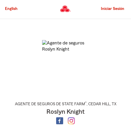
Pasar
al
English
Iniciar Sesión
contenido
principal
Comienzo
del
contenido
principal
®
AGENTE DE SEGUROS DE STATE FARM
,
CEDAR HILL
, TX
Roslyn Knight