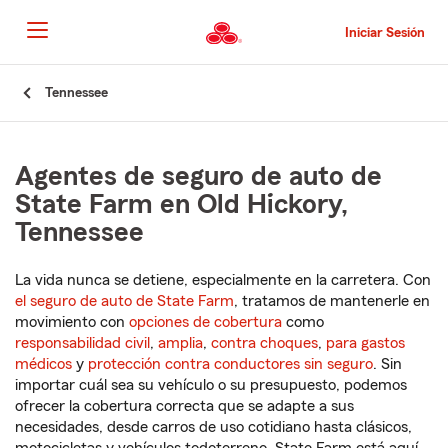
Pasar
al
Iniciar Sesión
contenido
principal
Comienzo
Tennessee
del
contenido
principal
Agentes de seguro de auto de
State Farm en Old Hickory,
Tennessee
La vida nunca se detiene, especialmente en la carretera. Con
el seguro de auto de State Farm
, tratamos de mantenerle en
movimiento con
opciones de cobertura
como
responsabilidad civil
,
amplia
,
contra choques
,
para gastos
médicos
y
protección contra conductores sin seguro
. Sin
importar cuál sea su vehículo o su presupuesto, podemos
ofrecer la cobertura correcta que se adapte a sus
necesidades, desde carros de uso cotidiano hasta clásicos,