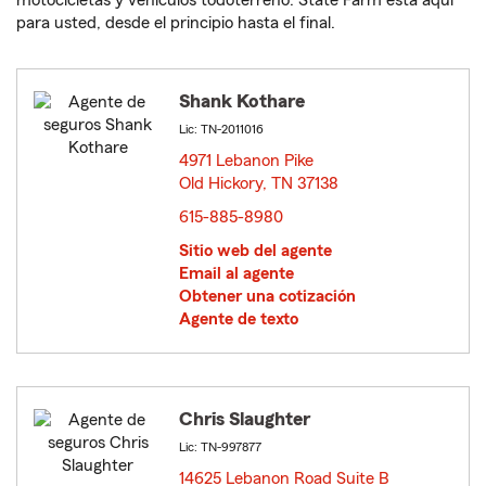
motocicletas y vehículos todoterreno. State Farm está aquí
para usted, desde el principio hasta el final.
Shank Kothare
Lic: TN-2011016
4971 Lebanon Pike
Old Hickory, TN 37138
opens in new window
615-885-8980
Sitio web del agente
Email al agente
Obtener una cotización
Agente de texto
Chris Slaughter
Lic: TN-997877
14625 Lebanon Road Suite B