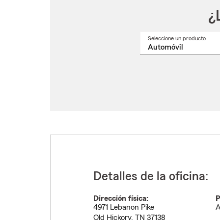
¿
Seleccione un producto
Selec
un
nomb
de
produ
del
menú
despl
Detalles de la oficina:
Dirección física:
P
4971 Lebanon Pike
A
Old Hickory
,
TN
37138