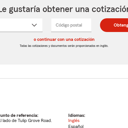
Le gustaría obtener una cotizació
cione
Código postal
Ingresa
Ingresa
Obteng
_____
un
un
re
código
código
cto
o continuar con una cotización
postal
postal
de
de
Todas las cotizaciones y documentos serán proporcionados en inglés.
egable
5
5
dígitos
dígitos
unto de referencia:
Idiomas:
l lado de Tulip Grove Road.
Inglés
Español