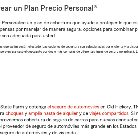
ear un Plan Precio Personal®
. Personalice un plan de cobertura que ayude a proteger lo que es 
mpensas por manejar de manera segura, opciones para combinar p
e sea adecuada para usted.
 que varían según el estado. Las opciones de cobertura son seleccionadas por el cliente y la disponib
, pero en ese caso el descuento por dos o más compras de diferentes líneas de seguro no aplicará. 
n State Farm y obtenga
el seguro de automóviles
en Old Hickory, TN
tra
choques
y
amplia hasta de alquiler
y de
viajes compartidos
. Si
s proveemos cobertura de seguro de carros para nuevos conductores
l proveedor de seguro de automóviles más grande en los Estados
seguro de automóviles y de vivienda.