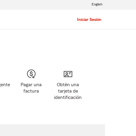
English
Iniciar Sesión
gente
Pagar una
Obtén una
factura
tarjeta de
identificación