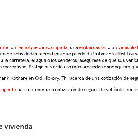
ante
, un
remolque de acampada
, una
embarcación
o un
vehículo 
ista de actividades recreativas que puede disfrutar con ellos! Los 
a la carretera, el agua o los senderos, asegúrese de que sus vehí
 recreativos. Proteja sus artículos más preciados dondequiera qu
nk Kothare en Old Hickory, TN, acerca de una cotización de segu
n agente
para obtener una cotización de seguro de vehículos recre
e vivienda