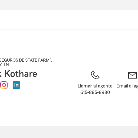
Pasar
al
contenido
principal
®
SEGUROS DE STATE FARM
,
Y
, TN
 Kothare
Llamar al agente
Email al a
615-885-8980