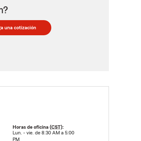
n?
a una cotización
Horas de oficina (
CST
):
Lun. - vie. de 8:30 AM a 5:00
PM