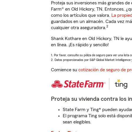
Proteja sus inversiones más grandes de 
Farm® en Old Hickory, TN. Entonces, ¿q
como los artículos que valora.
La propie
guardados en un almacén. Cada vez más 
2
cualquier otra aseguradora.
Shank Kothare en Old Hickory, TN le ay
en línea. ¡Es rápido y sencillo!
1. Por favor, consulte su póliza de seguro para ver una lista 
2. Datos proporcionados por S&P Global Market Intelligence 
Comience su
cotización de seguro de pr
Proteja su vivienda contra los i
State Farm y Ting* pueden ayudarl
El programa Ting solo está disponib
sean elegibles.