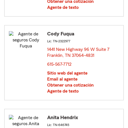
Obtener una cotización
Agente de texto
Cody Fuqua
Lic: TN-2322977
1441 New Highway 96 W Suite 7
Franklin, TN 37064-4831
opens in new window
615-567-7712
Sitio web del agente
Email al agente
Obtener una cotización
Agente de texto
Anita Hendrix
Lic: TN-646745