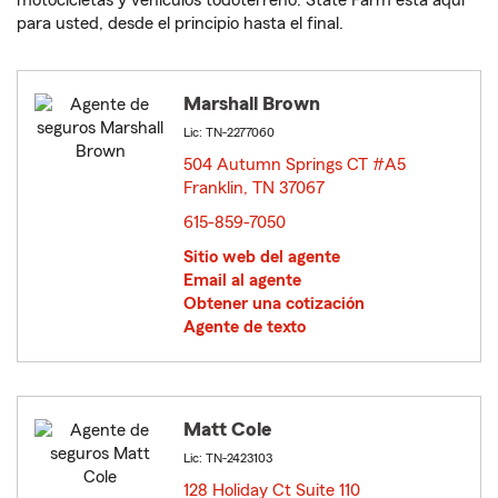
motocicletas y vehículos todoterreno. State Farm está aquí
para usted, desde el principio hasta el final.
Marshall Brown
Lic: TN-2277060
504 Autumn Springs CT #A5
Franklin, TN 37067
opens in new window
615-859-7050
Sitio web del agente
Email al agente
Obtener una cotización
Agente de texto
Matt Cole
Lic: TN-2423103
128 Holiday Ct Suite 110