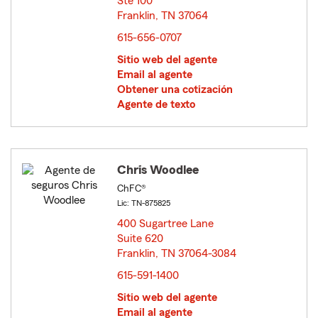
Ste 100
Franklin, TN 37064
opens in new window
615-656-0707
Sitio web del agente
Email al agente
Obtener una cotización
Agente de texto
Chris Woodlee
ChFC®
Lic: TN-875825
400 Sugartree Lane
Suite 620
Franklin, TN 37064-3084
opens in new window
615-591-1400
Sitio web del agente
Email al agente