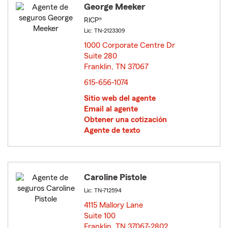
George Meeker
RICP®
Lic: TN-2123309
1000 Corporate Centre Dr
Suite 280
Franklin, TN 37067
opens in new window
615-656-1074
Sitio web del agente
Email al agente
Obtener una cotización
Agente de texto
Caroline Pistole
Lic: TN-712594
4115 Mallory Lane
Suite 100
Franklin, TN 37067-2802
opens in new window