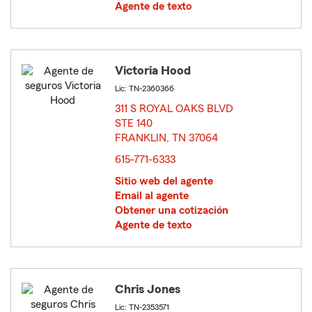
Agente de texto
Victoria Hood
Lic: TN-2360366
311 S ROYAL OAKS BLVD
STE 140
FRANKLIN, TN 37064
opens in new window
615-771-6333
Sitio web del agente
Email al agente
Obtener una cotización
Agente de texto
Chris Jones
Lic: TN-2353571