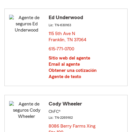
Ed Underwood
Lic: TN-630163
115 5th Ave N
Franklin, TN 37064
opens in new window
615-771-0700
Sitio web del agente
Email al agente
Obtener una cotización
Agente de texto
Cody Wheeler
ChFC®
Lic: TN-2269162
8086 Berry Farms Xing