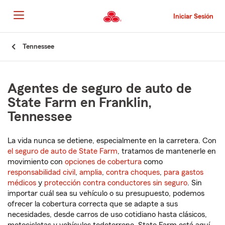
Pasar
al
Iniciar Sesión
contenido
principal
Comienzo
Tennessee
del
contenido
principal
Agentes de seguro de auto de
State Farm en Franklin,
Tennessee
La vida nunca se detiene, especialmente en la carretera. Con
el seguro de auto de State Farm
, tratamos de mantenerle en
movimiento con
opciones de cobertura
como
responsabilidad civil
,
amplia
,
contra choques
,
para gastos
médicos
y
protección contra conductores sin seguro
. Sin
importar cuál sea su vehículo o su presupuesto, podemos
ofrecer la cobertura correcta que se adapte a sus
necesidades, desde carros de uso cotidiano hasta clásicos,