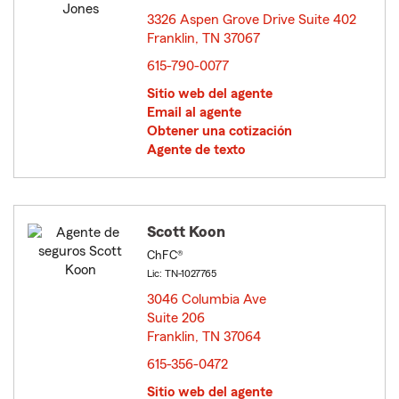
3326 Aspen Grove Drive Suite 402
Franklin, TN 37067
opens in new window
615-790-0077
Sitio web del agente
Email al agente
Obtener una cotización
Agente de texto
Scott Koon
ChFC®
Lic: TN-1027765
3046 Columbia Ave
Suite 206
Franklin, TN 37064
opens in new window
615-356-0472
Sitio web del agente