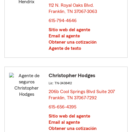
112 N. Royal Oaks Blvd.
Franklin, TN 37067-3063
opens in new window
615-794-4646
Sitio web del agente
Email al agente
Obtener una cotización
Agente de texto
Christopher Hodges
Lic: TN-2438412
206b Cool Springs Blvd Suite 207
Franklin, TN 37067-7292
opens in new window
615-656-4395
Sitio web del agente
Email al agente
Obtener una cotización