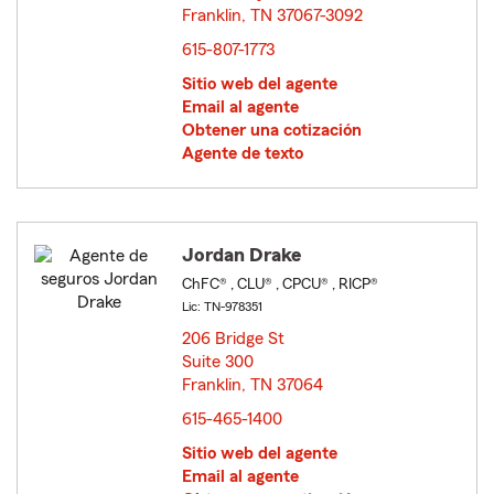
Franklin, TN 37067-3092
opens in new window
615-807-1773
Sitio web del agente
Email al agente
Obtener una cotización
Agente de texto
Jordan Drake
ChFC® , CLU® , CPCU® , RICP®
Lic: TN-978351
206 Bridge St
Suite 300
Franklin, TN 37064
opens in new window
615-465-1400
Sitio web del agente
Email al agente