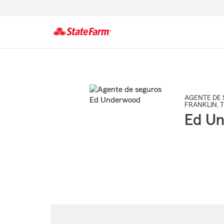
Comienzo
del
contenido
principal
AGENTE DE 
FRANKLIN
, 
Ed U