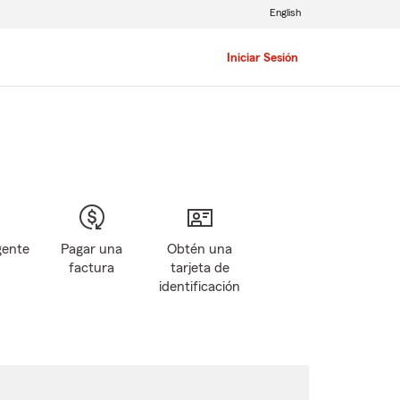
English
Iniciar Sesión
gente
Pagar una
Obtén una
factura
tarjeta de
identificación