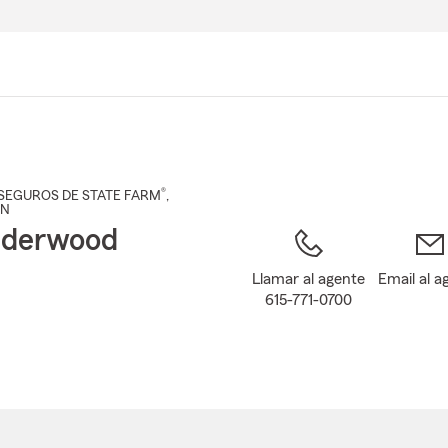
Pasar
al
contenido
principal
®
SEGUROS DE STATE FARM
,
TN
nderwood
Llamar al agente
Email al a
615-771-0700