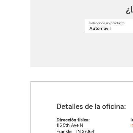
¿
Seleccione un producto
Selec
un
nomb
de
produ
del
menú
despl
Detalles de la oficina:
Dirección física:
I
115 5th Ave N
I
Franklin
,
TN
37064