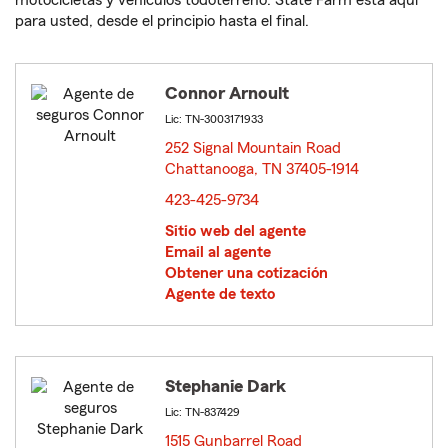
motocicletas y vehículos todoterreno. State Farm está aquí
para usted, desde el principio hasta el final.
Connor Arnoult
Lic: TN-3003171933
252 Signal Mountain Road
Chattanooga, TN 37405-1914
opens in new window
423-425-9734
Sitio web del agente
Email al agente
Obtener una cotización
Agente de texto
Stephanie Dark
Lic: TN-837429
1515 Gunbarrel Road