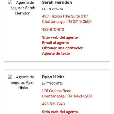
Sarah Herndon
Lic: TN-2292773
4107 Hixson Pike Suite #117
Chattanooga, TN 37415-3506
opens in new window
423-870-1173
Sitio web del agente
Email al agente
Obtener una cotización
Agente de texto
Ryan Hicks
Lic: TN-2016732
1101 Greens Road
Chattanooga, TN 37421-3208
opens in new window
423-521-7243
Sitio web del agente