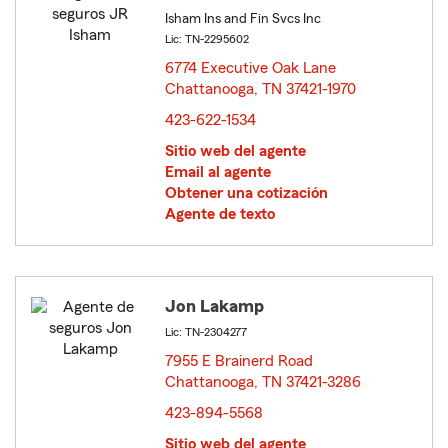
Isham Ins and Fin Svcs Inc
Lic: TN-2295602
6774 Executive Oak Lane
Chattanooga, TN 37421-1970
opens in new window
423-622-1534
Sitio web del agente
Email al agente
Obtener una cotización
Agente de texto
Jon Lakamp
Lic: TN-2304277
7955 E Brainerd Road
Chattanooga, TN 37421-3286
opens in new window
423-894-5568
Sitio web del agente