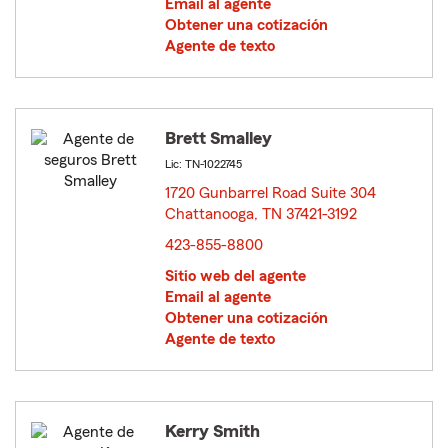
Email al agente
Obtener una cotización
Agente de texto
Brett Smalley
Lic: TN-1022745
1720 Gunbarrel Road Suite 304
Chattanooga, TN 37421-3192
opens in new window
423-855-8800
Sitio web del agente
Email al agente
Obtener una cotización
Agente de texto
Kerry Smith