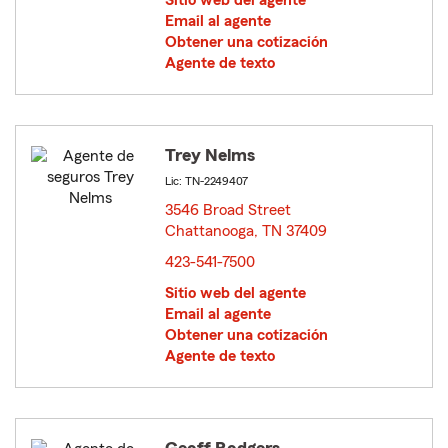
Sitio web del agente
Email al agente
Obtener una cotización
Agente de texto
Trey Nelms
Lic: TN-2249407
3546 Broad Street
Chattanooga, TN 37409
opens in new window
423-541-7500
Sitio web del agente
Email al agente
Obtener una cotización
Agente de texto