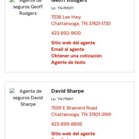
Geoff Rodgers
Lic: TN-765371
7036 Lee Hwy
Chattanooga, TN 37421-1730
opens in new window
423-892-9610
Sitio web del agente
Email al agente
Obtener una cotización
Agente de texto
David Sharpe
Lic: TN-719817
7509 E Brainerd Road
Chattanooga, TN 37421-3199
opens in new window
423-899-8806
Sitio web del agente