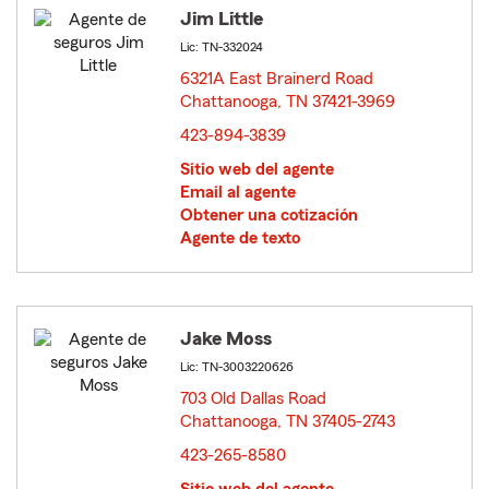
Jim Little
Lic: TN-332024
6321A East Brainerd Road
Chattanooga, TN 37421-3969
opens in new window
423-894-3839
Sitio web del agente
Email al agente
Obtener una cotización
Agente de texto
Jake Moss
Lic: TN-3003220626
703 Old Dallas Road
Chattanooga, TN 37405-2743
opens in new window
423-265-8580