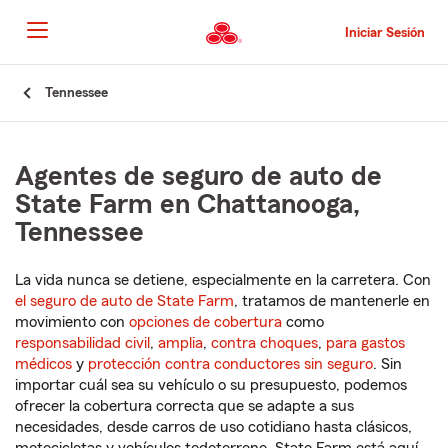
Pasar
al
Iniciar Sesión
contenido
principal
Comienzo
Tennessee
del
contenido
principal
Agentes de seguro de auto de
State Farm en Chattanooga,
Tennessee
La vida nunca se detiene, especialmente en la carretera. Con
el seguro de auto de State Farm
, tratamos de mantenerle en
movimiento con
opciones de cobertura
como
responsabilidad civil
,
amplia
,
contra choques
,
para gastos
médicos
y
protección contra conductores sin seguro
. Sin
importar cuál sea su vehículo o su presupuesto, podemos
ofrecer la cobertura correcta que se adapte a sus
necesidades, desde carros de uso cotidiano hasta clásicos,