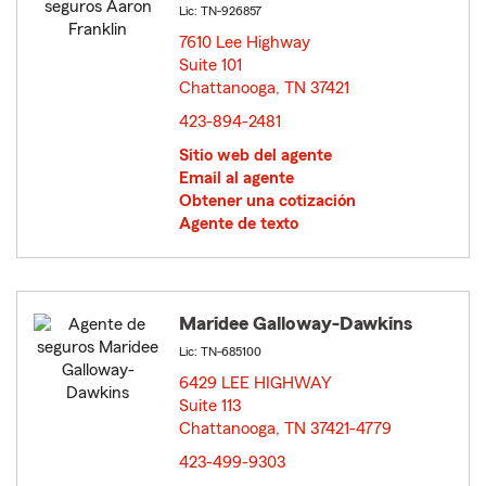
Lic: TN-926857
7610 Lee Highway
Suite 101
Chattanooga, TN 37421
opens in new window
423-894-2481
Sitio web del agente
Email al agente
Obtener una cotización
Agente de texto
Maridee Galloway-Dawkins
Lic: TN-685100
6429 LEE HIGHWAY
Suite 113
Chattanooga, TN 37421-4779
opens in new window
423-499-9303