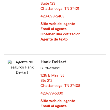
Suite 123
Chattanooga, TN 37421
opens in new window
423-698-2403
Sitio web del agente
Email al agente
Obtener una cotización
Agente de texto
Hank DeHart
Lic: TN-2302501
1216 E Main St
Ste 212
Chattanooga, TN 37408
opens in new window
423-777-5300
Sitio web del agente
Email al agente